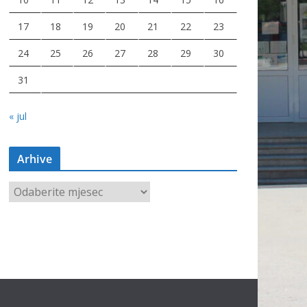
17
18
19
20
21
22
23
24
25
26
27
28
29
30
31
« jul
Arhive
A
r
h
i
v
e