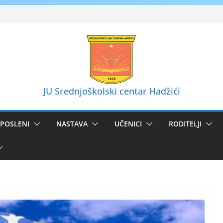
JU Srednjoškolski centar Hadžići
POSLENI
NASTAVA
UČENICI
RODITELJI