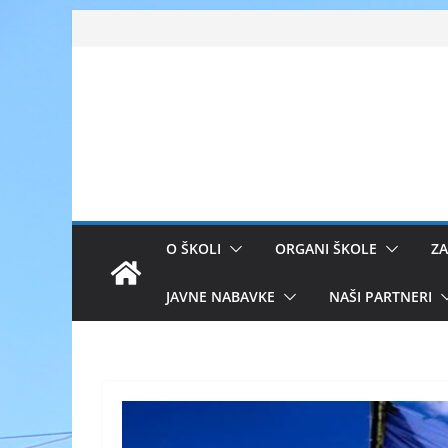
Skip
to
content
O ŠKOLI
ORGANI ŠKOLE
ZA
JAVNE NABAVKE
NAŠI PARTNERI