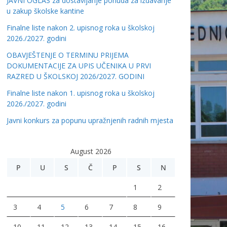
JAVNI OGLAS za dostavljanje ponuda za izdavanje
u zakup školske kantine
Finalne liste nakon 2. upisnog roka u školskoj
2026./2027. godini
OBAVJEŠTENJE O TERMINU PRIJEMA
DOKUMENTACIJE ZA UPIS UČENIKA U PRVI
RAZRED U ŠKOLSKOJ 2026/2027. GODINI
Finalne liste nakon 1. upisnog roka u školskoj
2026./2027. godini
Javni konkurs za popunu upražnjenih radnih mjesta
August 2026
P
U
S
Č
P
S
N
1
2
3
4
5
6
7
8
9
10
11
12
13
14
15
16