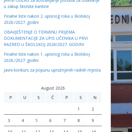
JAVNI OGLAS za dostavljanje ponuda za izdavanje
u zakup školske kantine
Finalne liste nakon 2. upisnog roka u školskoj
2026./2027. godini
OBAVJEŠTENJE O TERMINU PRIJEMA
DOKUMENTACIJE ZA UPIS UČENIKA U PRVI
RAZRED U ŠKOLSKOJ 2026/2027. GODINI
Finalne liste nakon 1. upisnog roka u školskoj
2026./2027. godini
Javni konkurs za popunu upražnjenih radnih mjesta
August 2026
P
U
S
Č
P
S
N
1
2
3
4
5
6
7
8
9
10
11
12
13
14
15
16