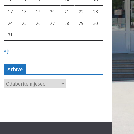
17
18
19
20
21
22
23
24
25
26
27
28
29
30
31
« jul
Arhive
A
r
h
i
v
e