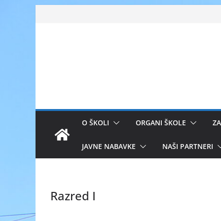
Skip
to
content
O ŠKOLI
ORGANI ŠKOLE
ZA
JAVNE NABAVKE
NAŠI PARTNERI
Razred I