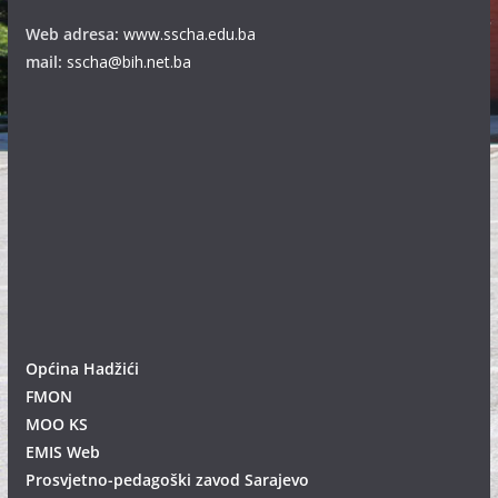
Web adresa:
www.sscha.edu.ba
mail:
sscha@bih.net.ba
Općina Hadžići
FMON
MOO KS
EMIS Web
Prosvjetno-pedagoški zavod Sarajevo