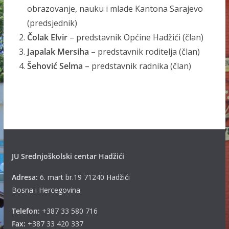
obrazovanje, nauku i mlade Kantona Sarajevo
(predsjednik)
Čolak Elvir
– predstavnik Općine Hadžići (član)
Japalak Mersiha
– predstavnik roditelja (član)
Šehović Selma
– predstavnik radnika (član)
JU Srednjoškolski centar Hadžići
Adresa:
6. mart br.19 71240 Hadžići
Bosna i Hercegovina
Telefon:
+387 33 580 716
Fax:
+387 33 420 337