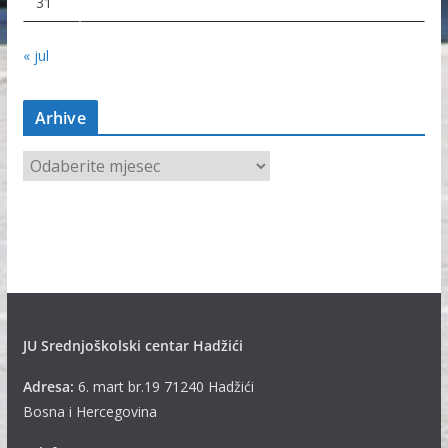
31
« jul
Arhive
A
r
h
i
v
e
JU Srednjoškolski centar Hadžići
Adresa:
6. mart br.19 71240 Hadžići
Bosna i Hercegovina