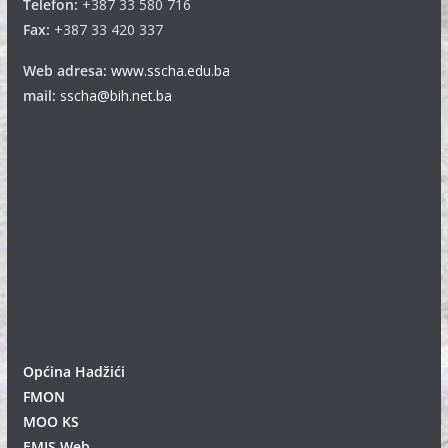
Telefon:
+387 33 580 716
Fax:
+387 33 420 337
Web adresa:
www.sscha.edu.ba
mail:
sscha@bih.net.ba
Općina Hadžići
FMON
MOO KS
EMIS Web