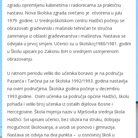
zgradu opremljenu kabinetima i radionicama za praktičnu
nastavu. Nova školska zgrada svečano je otvorena u julu
1979. godine. U Srednjoškolskom centru Hadžići počinju se
obrazovati građevinski i mašinski tehničari te stručna
zanimanja iz oblasti građevinarstva i mašinstva. Nastava se
odvijala u prvoj smjeni. Učenici su u školskoj1980/1981. godini
u Školu upisani po Zakonu BiH o srednjem usmjerenom
obrazovanju.
U ratnom periodu veliki dio učenika boravio je na području
Pazarića i Tarčina pa se školska 1992/1993. godina nastavlja
na ovim područjima. Školska godina počinje u decembru
1993.godine. Osim učenika sa područja općine Hadžići, školu
pohađa i veliki broj učenika iz ostalih dijelova Bosne i
Hercegovine. Škola mijenja naziv u Mješovita srednja škola
Hadžići. Svi upisani učenici, bez obzira na struku, dobijaju
mogućnost školovanja, a uvodi se ponovo i gimnazija.
Nastava se odvija na dva punkta – u osnovnoj školi u