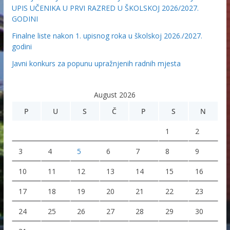
UPIS UČENIKA U PRVI RAZRED U ŠKOLSKOJ 2026/2027.
GODINI
Finalne liste nakon 1. upisnog roka u školskoj 2026./2027.
godini
Javni konkurs za popunu upražnjenih radnih mjesta
August 2026
P
U
S
Č
P
S
N
1
2
3
4
5
6
7
8
9
10
11
12
13
14
15
16
17
18
19
20
21
22
23
24
25
26
27
28
29
30