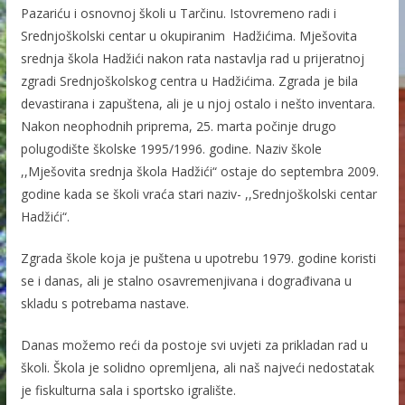
Pazariću i osnovnoj školi u Tarčinu. Istovremeno radi i
Srednjoškolski centar u okupiranim Hadžićima. Mješovita
srednja škola Hadžići nakon rata nastavlja rad u prijeratnoj
zgradi Srednjoškolskog centra u Hadžićima. Zgrada je bila
devastirana i zapuštena, ali je u njoj ostalo i nešto inventara.
Nakon neophodnih priprema, 25. marta počinje drugo
polugodište školske 1995/1996. godine. Naziv škole
,,Mješovita srednja škola Hadžići“ ostaje do septembra 2009.
godine kada se školi vraća stari naziv- ,,Srednjoškolski centar
Hadžići“.
Zgrada škole koja je puštena u upotrebu 1979. godine koristi
se i danas, ali je stalno osavremenjivana i dograđivana u
skladu s potrebama nastave.
Danas možemo reći da postoje svi uvjeti za prikladan rad u
školi. Škola je solidno opremljena, ali naš najveći nedostatak
je fiskulturna sala i sportsko igralište.