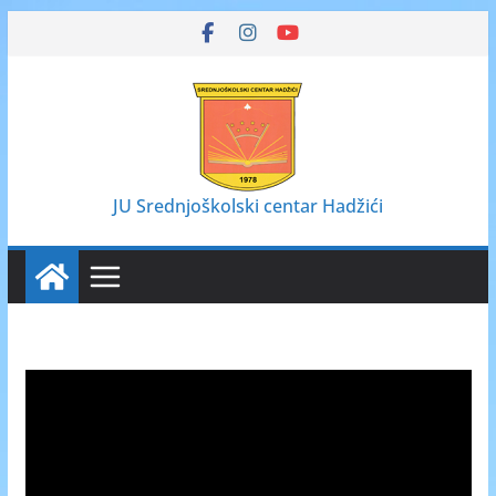
Skip
to
content
JU Srednjoškolski centar Hadžići
Video
Player