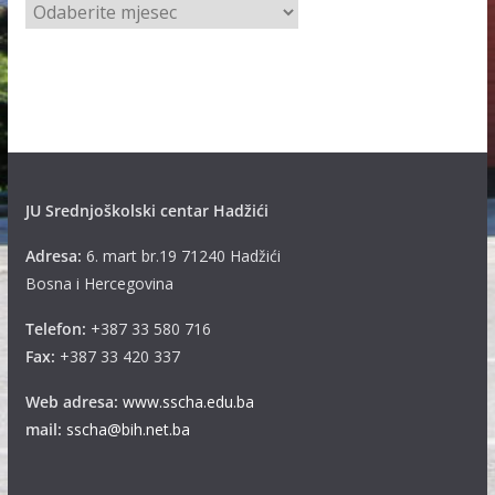
A
r
h
i
v
e
JU Srednjoškolski centar Hadžići
Adresa:
6. mart br.19 71240 Hadžići
Bosna i Hercegovina
Telefon:
+387 33 580 716
Fax:
+387 33 420 337
Web adresa:
www.sscha.edu.ba
mail:
sscha@bih.net.ba