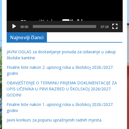
00:00
07:19
Najnoviji članci
JAVNI OGLAS za dostavljanje ponuda za izdavanje u zakup
školske kantine
Finalne liste nakon 2. upisnog roka u školskoj 2026./2027.
godini
OBAVJEŠTENJE O TERMINU PRIJEMA DOKUMENTACIJE ZA
UPIS UČENIKA U PRVI RAZRED U ŠKOLSKOJ 2026/2027.
GODINI
Finalne liste nakon 1. upisnog roka u školskoj 2026./2027.
godini
Javni konkurs za popunu upražnjenih radnih mjesta