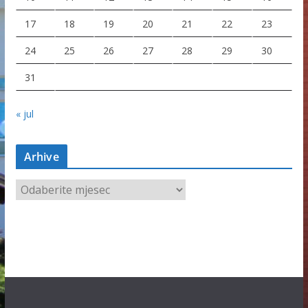
17
18
19
20
21
22
23
24
25
26
27
28
29
30
31
« jul
Arhive
A
r
h
i
v
e