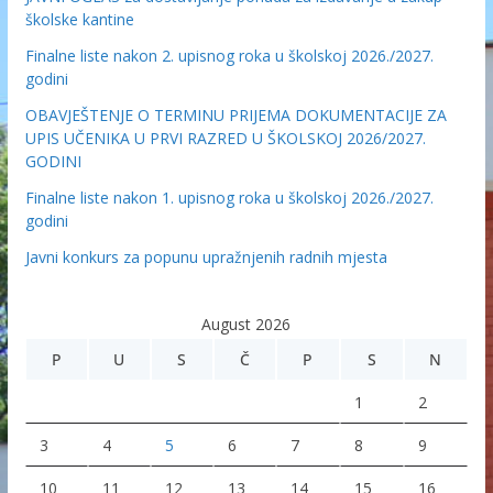
školske kantine
Finalne liste nakon 2. upisnog roka u školskoj 2026./2027.
godini
OBAVJEŠTENJE O TERMINU PRIJEMA DOKUMENTACIJE ZA
UPIS UČENIKA U PRVI RAZRED U ŠKOLSKOJ 2026/2027.
GODINI
Finalne liste nakon 1. upisnog roka u školskoj 2026./2027.
godini
Javni konkurs za popunu upražnjenih radnih mjesta
August 2026
P
U
S
Č
P
S
N
1
2
3
4
5
6
7
8
9
10
11
12
13
14
15
16