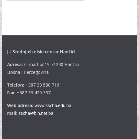
r
h
i
v
e
JU Srednjoškolski centar Hadžići
Adresa:
6. mart br.19 71240 Hadžići
Bosna i Hercegovina
Telefon:
+387 33 580 716
Fax:
+387 33 420 337
Web adresa:
www.sscha.edu.ba
mail:
sscha@bih.net.ba