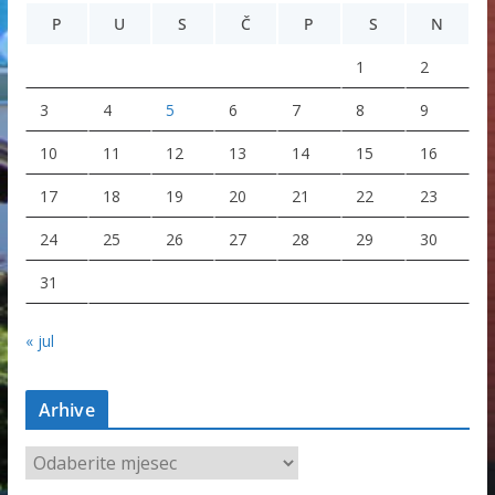
P
U
S
Č
P
S
N
1
2
3
4
5
6
7
8
9
10
11
12
13
14
15
16
17
18
19
20
21
22
23
24
25
26
27
28
29
30
31
« jul
Arhive
A
r