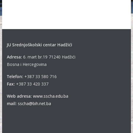
h
i
v
e
JU Srednjoškolski centar Hadžići
Adresa:
6. mart br.19 71240 Hadžići
Bosna i Hercegovina
Telefon:
+387 33 580 716
Fax:
+387 33 420 337
Web adresa:
www.sscha.edu.ba
mail:
sscha@bih.net.ba