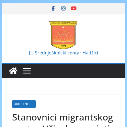
Skip
to
content
JU Srednjoškolski centar Hadžići
AKTUELNOSTI
Stanovnici migrantskog