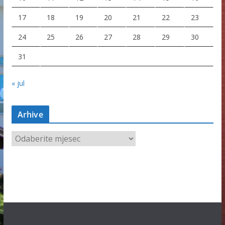
17
18
19
20
21
22
23
24
25
26
27
28
29
30
31
« jul
Arhive
A
r
h
i
v
e