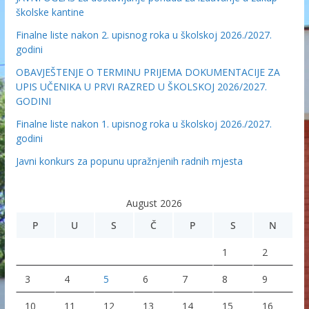
školske kantine
Finalne liste nakon 2. upisnog roka u školskoj 2026./2027.
godini
OBAVJEŠTENJE O TERMINU PRIJEMA DOKUMENTACIJE ZA
UPIS UČENIKA U PRVI RAZRED U ŠKOLSKOJ 2026/2027.
GODINI
Finalne liste nakon 1. upisnog roka u školskoj 2026./2027.
godini
Javni konkurs za popunu upražnjenih radnih mjesta
August 2026
P
U
S
Č
P
S
N
1
2
3
4
5
6
7
8
9
10
11
12
13
14
15
16