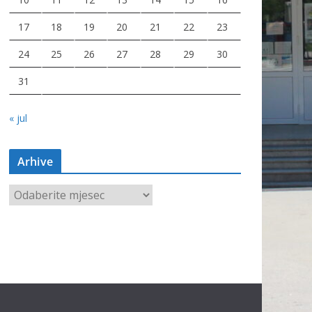
17
18
19
20
21
22
23
24
25
26
27
28
29
30
31
« jul
Arhive
A
r
h
i
v
e