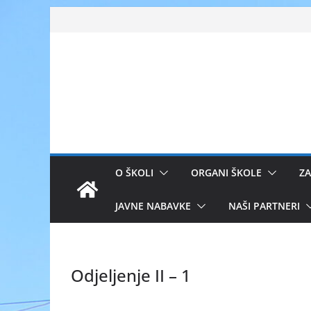
Skip
to
content
O ŠKOLI
ORGANI ŠKOLE
ZA
JAVNE NABAVKE
NAŠI PARTNERI
Odjeljenje II – 1