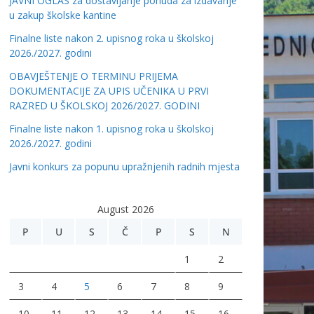
JAVNI OGLAS za dostavljanje ponuda za izdavanje
u zakup školske kantine
Finalne liste nakon 2. upisnog roka u školskoj
2026./2027. godini
OBAVJEŠTENJE O TERMINU PRIJEMA
DOKUMENTACIJE ZA UPIS UČENIKA U PRVI
RAZRED U ŠKOLSKOJ 2026/2027. GODINI
Finalne liste nakon 1. upisnog roka u školskoj
2026./2027. godini
Javni konkurs za popunu upražnjenih radnih mjesta
August 2026
P
U
S
Č
P
S
N
1
2
3
4
5
6
7
8
9
10
11
12
13
14
15
16