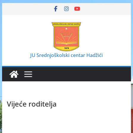
Skip
to
content
JU Srednjoškolski centar Hadžići
Vijeće roditelja