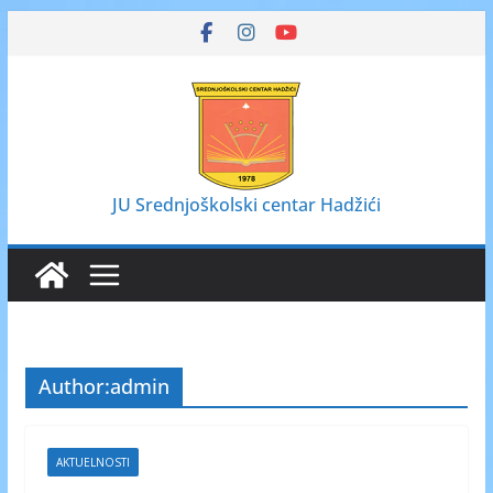
Skip
to
content
JU Srednjoškolski centar Hadžići
Author:
admin
AKTUELNOSTI