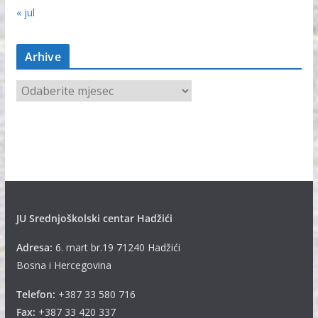
« jul
Arhive
A
r
h
i
v
e
JU Srednjoškolski centar Hadžići
Adresa:
6. mart br.19 71240 Hadžići
Bosna i Hercegovina
Telefon:
+387 33 580 716
Fax:
+387 33 420 337