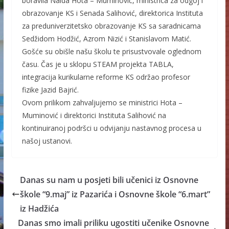
boravila Naida Hota – Muminović, ministrica za odgoj i
obrazovanje KS i Senada Salihović, direktorica Instituta
za preduniverzitetsko obrazovanje KS sa saradnicama
Sedžidom Hodžić, Azrom Nizić i Stanislavom Matić.
Gošće su obišle našu školu te prisustvovale oglednom
času. Čas je u sklopu STEAM projekta TABLA,
integracija kurikularne reforme KS održao profesor
fizike Jazid Bajrić.
Ovom prilikom zahvaljujemo se ministrici Hota –
Muminović i direktorici Instituta Salihović na
kontinuiranoj podršci u odvijanju nastavnog procesa u
našoj ustanovi.
Danas su nam u posjeti bili učenici iz Osnovne
škole “9.maj” iz Pazarića i Osnovne škole “6.mart”
iz Hadžića
Danas smo imali priliku ugostiti učenike Osnovne