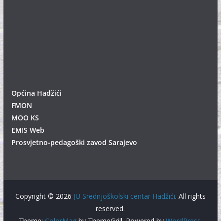
Općina Hadžići
FMON
MOO KS
EMIS Web
Prosvjetno-pedagoški zavod Sarajevo
Copyright © 2026
JU Srednjoškolski centar Hadžići
. All rights
reserved.
Theme:
ColorMag
by ThemeGrill. Powered by
WordPress
.