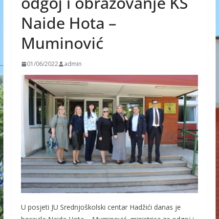
odgoj i obrazovanje KS
Naide Hota –
Muminović
01/06/2022
admin
U posjeti JU Srednjoškolski centar Hadžići danas je