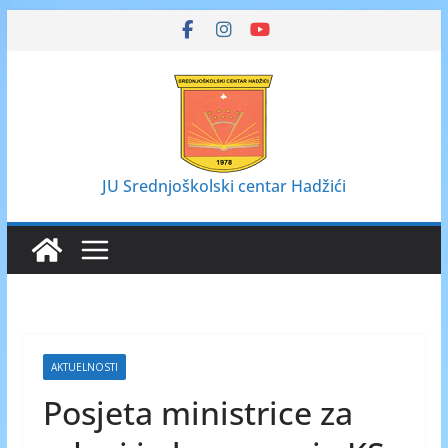
Skip
to
content
JU Srednjoškolski centar Hadžići
AKTUELNOSTI
Posjeta ministrice za