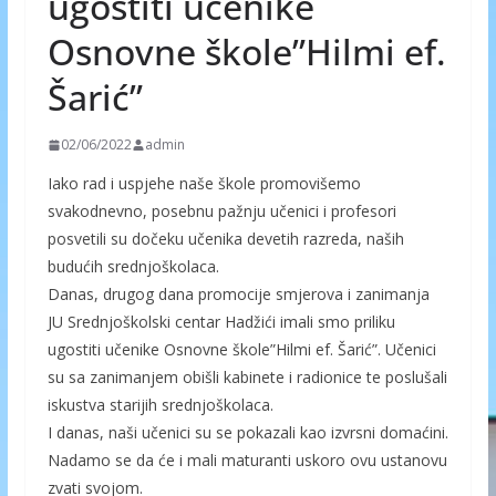
ugostiti učenike
Osnovne škole”Hilmi ef.
Šarić”
02/06/2022
admin
Iako rad i uspjehe naše škole promovišemo
svakodnevno, posebnu pažnju učenici i profesori
posvetili su dočeku učenika devetih razreda, naših
budućih srednjoškolaca.
Danas, drugog dana promocije smjerova i zanimanja
JU Srednjoškolski centar Hadžići imali smo priliku
ugostiti učenike Osnovne škole”Hilmi ef. Šarić”. Učenici
su sa zanimanjem obišli kabinete i radionice te poslušali
iskustva starijih srednjoškolaca.
I danas, naši učenici su se pokazali kao izvrsni domaćini.
Nadamo se da će i mali maturanti uskoro ovu ustanovu
zvati svojom.