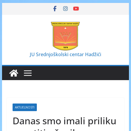
Skip
to
content
JU Srednjoškolski centar Hadžići
AKTUELNOSTI
Danas smo imali priliku