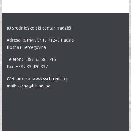
v
e
JU Srednjoškolski centar Hadžići
Adresa:
6. mart br.19 71240 Hadžići
Bosna i Hercegovina
Telefon:
+387 33 580 716
Fax:
+387 33 420 337
Web adresa:
www.sscha.edu.ba
mail:
sscha@bih.net.ba