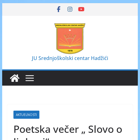
Skip
to
content
JU Srednjoškolski centar Hadžići
AKTUELNOSTI
Poetska večer „ Slovo o