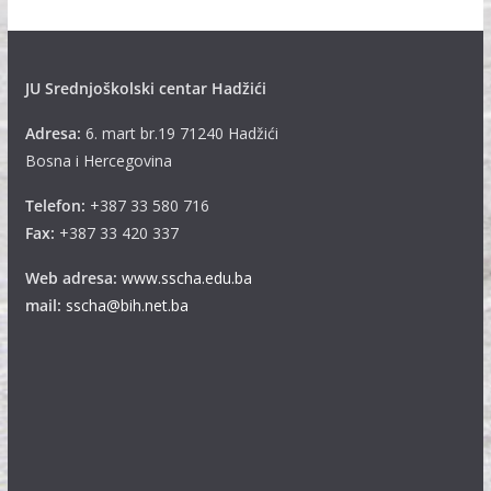
e
JU Srednjoškolski centar Hadžići
Adresa:
6. mart br.19 71240 Hadžići
Bosna i Hercegovina
Telefon:
+387 33 580 716
Fax:
+387 33 420 337
Web adresa:
www.sscha.edu.ba
mail:
sscha@bih.net.ba