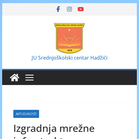
Skip
to
content
JU Srednjoškolski centar Hadžići
AKTUELNOSTI
Izgradnja mrežne