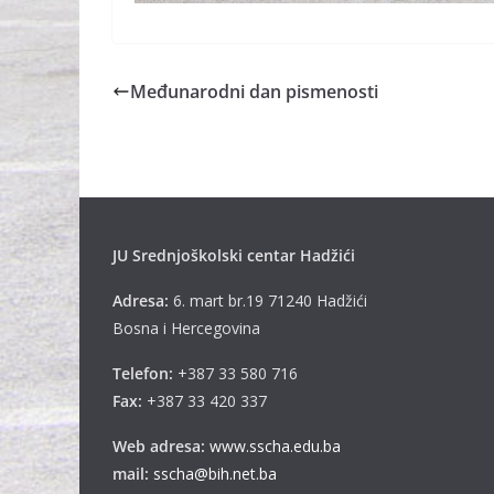
Međunarodni dan pismenosti
JU Srednjoškolski centar Hadžići
Adresa:
6. mart br.19 71240 Hadžići
Bosna i Hercegovina
Telefon:
+387 33 580 716
Fax:
+387 33 420 337
Web adresa:
www.sscha.edu.ba
mail:
sscha@bih.net.ba