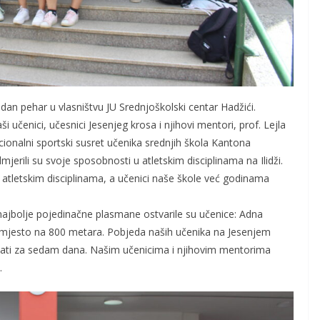
jedan pehar u vlasništvu JU Srednjoškolski centar Hadžići.
i učenici, učesnici Jesenjeg krosa i njihovi mentori, prof. Lejla
adicionalni sportski susret učenika srednjih škola Kantona
jerili su svoje sposobnosti u atletskim disciplinama na Ilidži.
u atletskim disciplinama, a učenici naše škole već godinama
ajbolje pojedinačne plasmane ostvarile su učenice: Adna
 mjesto na 800 metara. Pobjeda naših učenika na Jesenjem
držati za sedam dana. Našim učenicima i njihovim mentorima
.