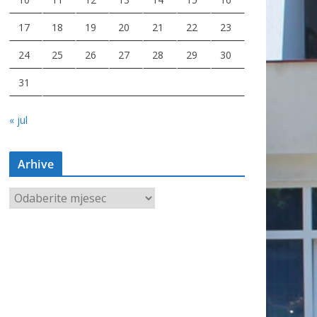
17
18
19
20
21
22
23
24
25
26
27
28
29
30
31
« jul
Arhive
A
r
h
i
v
e