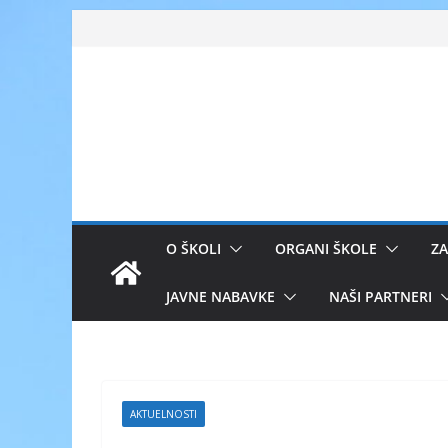
Skip
to
content
O ŠKOLI
ORGANI ŠKOLE
ZA
JAVNE NABAVKE
NAŠI PARTNERI
AKTUELNOSTI