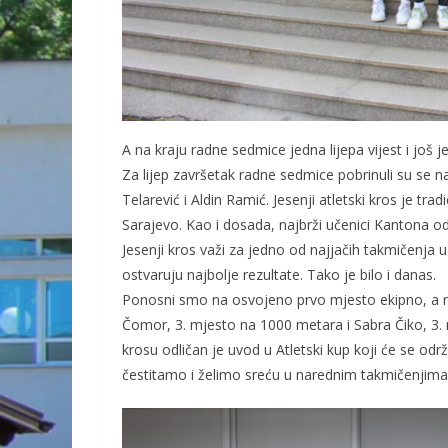
A na kraju radne sedmice jedna lijepa vijest i još 
Za lijep završetak radne sedmice pobrinuli su se naš
Telarević i Aldin Ramić. Jesenji atletski kros je tr
Sarajevo. Kao i dosada, najbrži učenici Kantona odm
Jesenji kros važi za jedno od najjačih takmičenja 
ostvaruju najbolje rezultate. Tako je bilo i danas.
Ponosni smo na osvojeno prvo mjesto ekipno, a n
Čomor, 3. mjesto na 1000 metara i Sabra Čiko, 3.
krosu odličan je uvod u Atletski kup koji će se o
čestitamo i želimo sreću u narednim takmičenjima