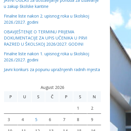
JAVNI OGLAS za dostavljanje ponuda za izdavanje
u zakup školske kantine
Finalne liste nakon 2. upisnog roka u školskoj
2026./2027. godini
OBAVJEŠTENJE O TERMINU PRIJEMA
DOKUMENTACIJE ZA UPIS UČENIKA U PRVI
RAZRED U ŠKOLSKOJ 2026/2027. GODINI
Finalne liste nakon 1. upisnog roka u školskoj
2026./2027. godini
Javni konkurs za popunu upražnjenih radnih mjesta
August 2026
P
U
S
Č
P
S
N
1
2
3
4
5
6
7
8
9
10
11
12
13
14
15
16