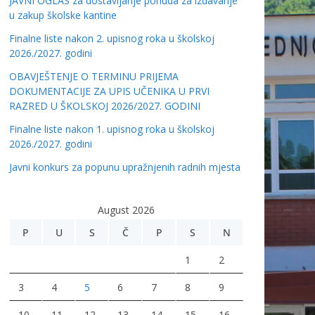
JAVNI OGLAS za dostavljanje ponuda za izdavanje
u zakup školske kantine
Finalne liste nakon 2. upisnog roka u školskoj
2026./2027. godini
OBAVJEŠTENJE O TERMINU PRIJEMA
DOKUMENTACIJE ZA UPIS UČENIKA U PRVI
RAZRED U ŠKOLSKOJ 2026/2027. GODINI
Finalne liste nakon 1. upisnog roka u školskoj
2026./2027. godini
Javni konkurs za popunu upražnjenih radnih mjesta
August 2026
P
U
S
Č
P
S
N
1
2
3
4
5
6
7
8
9
10
11
12
13
14
15
16