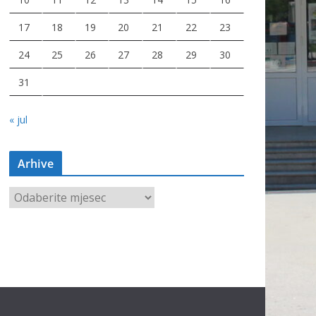
17
18
19
20
21
22
23
24
25
26
27
28
29
30
31
« jul
Arhive
A
r
h
i
v
e