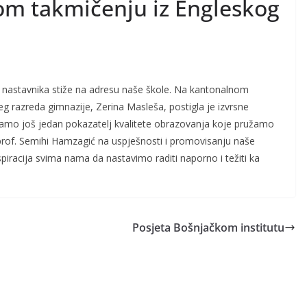
om takmičenju iz Engleskog
 i nastavnika stiže na adresu naše škole. Na kantonalnom
eg razreda gimnazije, Zerina Masleša, postigla je izvrsne
 samo još jedan pokazatelj kvalitete obrazovanja koje pružamo
, prof. Semihi Hamzagić na uspješnosti i promovisanju naše
piracija svima nama da nastavimo raditi naporno i težiti ka
Posjeta Bošnjačkom institutu