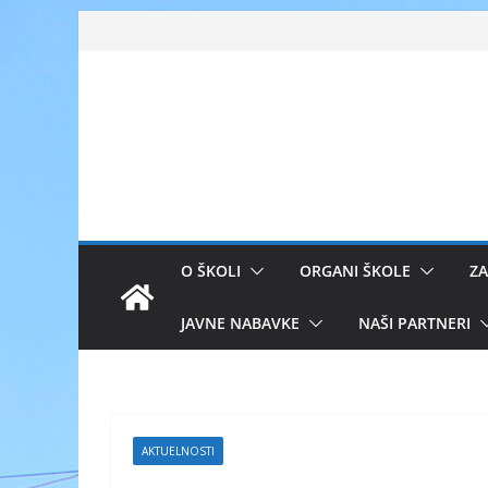
Skip
to
content
O ŠKOLI
ORGANI ŠKOLE
ZA
JAVNE NABAVKE
NAŠI PARTNERI
AKTUELNOSTI