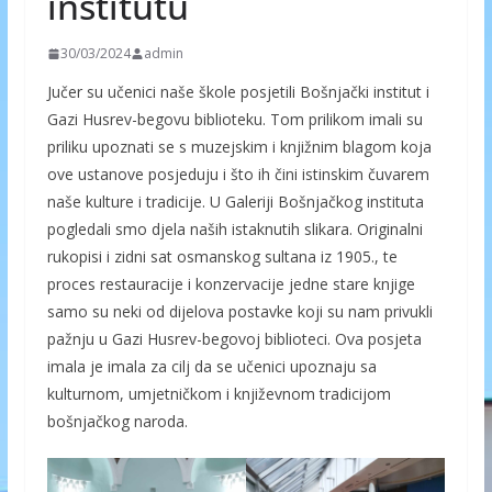
institutu
30/03/2024
admin
Jučer su učenici naše škole posjetili Bošnjački institut i
Gazi Husrev-begovu biblioteku. Tom prilikom imali su
priliku upoznati se s muzejskim i knjižnim blagom koja
ove ustanove posjeduju i što ih čini istinskim čuvarem
naše kulture i tradicije. U Galeriji Bošnjačkog instituta
pogledali smo djela naših istaknutih slikara. Originalni
rukopisi i zidni sat osmanskog sultana iz 1905., te
proces restauracije i konzervacije jedne stare knjige
samo su neki od dijelova postavke koji su nam privukli
pažnju u Gazi Husrev-begovoj biblioteci. Ova posjeta
imala je imala za cilj da se učenici upoznaju sa
kulturnom, umjetničkom i književnom tradicijom
bošnjačkog naroda.