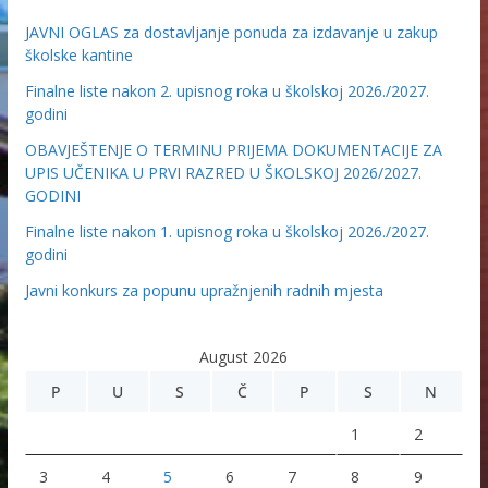
JAVNI OGLAS za dostavljanje ponuda za izdavanje u zakup
školske kantine
Finalne liste nakon 2. upisnog roka u školskoj 2026./2027.
godini
OBAVJEŠTENJE O TERMINU PRIJEMA DOKUMENTACIJE ZA
UPIS UČENIKA U PRVI RAZRED U ŠKOLSKOJ 2026/2027.
GODINI
Finalne liste nakon 1. upisnog roka u školskoj 2026./2027.
godini
Javni konkurs za popunu upražnjenih radnih mjesta
August 2026
P
U
S
Č
P
S
N
1
2
3
4
5
6
7
8
9