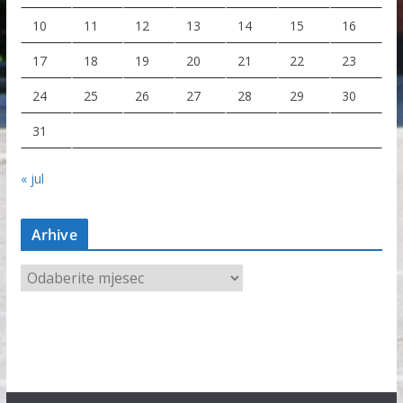
10
11
12
13
14
15
16
17
18
19
20
21
22
23
24
25
26
27
28
29
30
31
« jul
Arhive
A
r
h
i
v
e