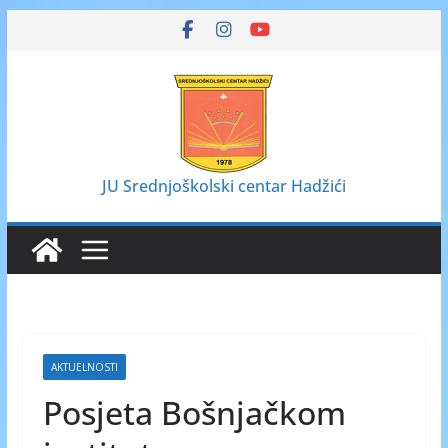
Skip
to
content
JU Srednjoškolski centar Hadžići
AKTUELNOSTI
Posjeta Bošnjačkom