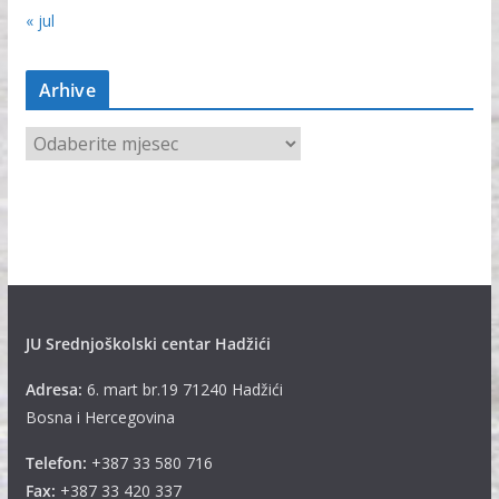
« jul
Arhive
A
r
h
i
v
e
JU Srednjoškolski centar Hadžići
Adresa:
6. mart br.19 71240 Hadžići
Bosna i Hercegovina
Telefon:
+387 33 580 716
Fax:
+387 33 420 337