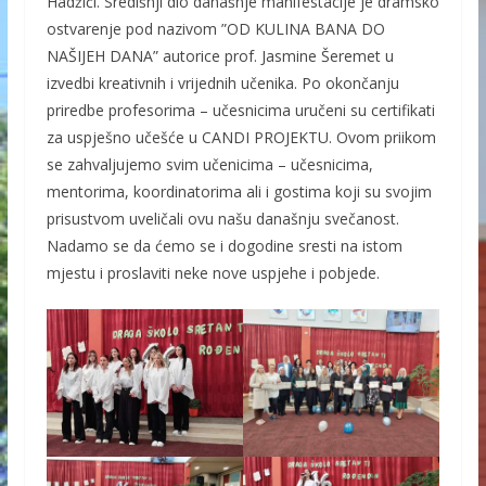
Hadžići. Središnji dio današnje manifestacije je dramsko
ostvarenje pod nazivom ”OD KULINA BANA DO
NAŠIJEH DANA” autorice prof. Jasmine Šeremet u
izvedbi kreativnih i vrijednih učenika. Po okončanju
priredbe profesorima – učesnicima uručeni su certifikati
za uspješno učešće u CANDI PROJEKTU. Ovom priikom
se zahvaljujemo svim učenicima – učesnicima,
mentorima, koordinatorima ali i gostima koji su svojim
prisustvom uveličali ovu našu današnju svečanost.
Nadamo se da ćemo se i dogodine sresti na istom
mjestu i proslaviti neke nove uspjehe i pobjede.