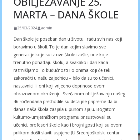
OBILJEŽAVANJE 25.
MARTA – DANA ŠKOLE
25/03/2024
admin
Dan škole je poseban dan u životu i radu svih nas koji
boravimo u školi. To je dan kojim slavimo sve
generacije koje su iz ove škole izašle, one koje
trenutno pohađaju školu, a svakako i dan kada
razmišljamo i o budućnosti i o onima koji će tek
zakoračiti u našu zajednicu – bilo da su to učenici,
nastavnici ili oni koji vrijedno doprinose ovom
obrazovnom okruženju. Svečanom obilježavanju našeg
46 rođendana prethodile su detaljne pripreme da bi
danas naša škola zasjala u punom sjaju. Bogatom
kulturno-umjetničkom programu prisustvovali su
učenici, profesori škole kao i brojni gosti koji su ovom
prilikom došli slaviti uspjehe JU Srednjoškolski centar