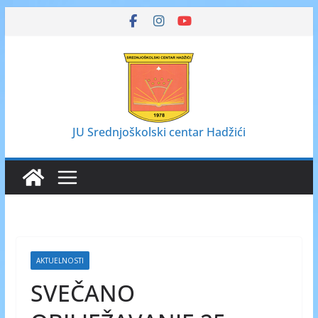
Skip
to
content
JU Srednjoškolski centar Hadžići
AKTUELNOSTI
SVEČANO