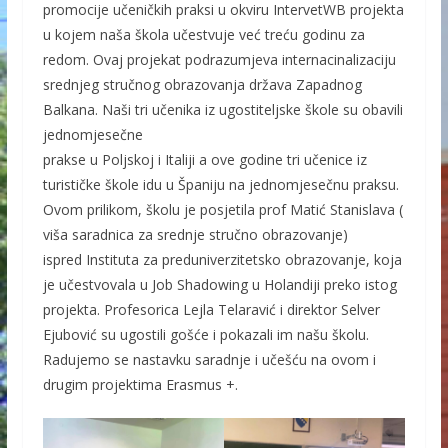
promocije učeničkih praksi u okviru IntervetWB projekta
u kojem naša škola učestvuje već treću godinu za
redom. Ovaj projekat podrazumjeva internacinalizaciju
srednjeg stručnog obrazovanja država Zapadnog
Balkana. Naši tri učenika iz ugostiteljske škole su obavili
jednomjesečne
prakse u Poljskoj i Italiji a ove godine tri učenice iz
turističke škole idu u Španiju na jednomjesečnu praksu.
Ovom prilikom, školu je posjetila prof Matić Stanislava (
viša saradnica za srednje stručno obrazovanje)
ispred Instituta za preduniverzitetsko obrazovanje, koja
je učestvovala u Job Shadowing u Holandiji preko istog
projekta. Profesorica Lejla Telaravić i direktor Selver
Ejubović su ugostili gošće i pokazali im našu školu.
Radujemo se nastavku saradnje i učešću na ovom i
drugim projektima Erasmus +.