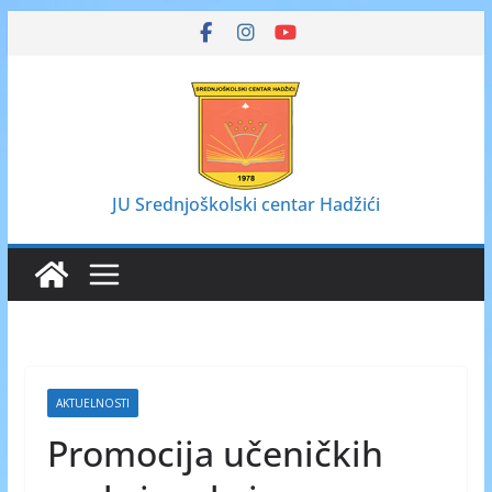
Skip
to
content
JU Srednjoškolski centar Hadžići
AKTUELNOSTI
Promocija učeničkih