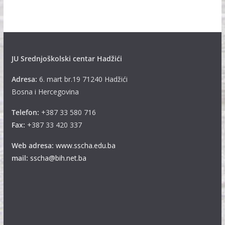
i
v
e
JU Srednjoškolski centar Hadžići
Adresa:
6. mart br.19 71240 Hadžići
Bosna i Hercegovina
Telefon:
+387 33 580 716
Fax:
+387 33 420 337
Web adresa:
www.sscha.edu.ba
mail:
sscha@bih.net.ba