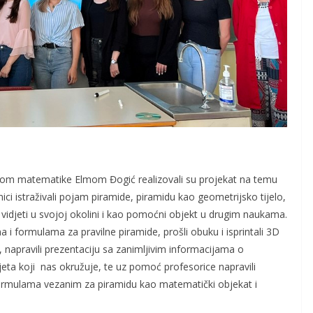
ricom matematike Elmom Đogić realizovali su projekat na temu
ici istraživali pojam piramide, piramidu kao geometrijsko tijelo,
o vidjeti u svojoj okolini i kao pomoćni objekt u drugim naukama.
 i formulama za pravilne piramide, prošli obuku i isprintali 3D
, napravili prezentaciju sa zanimljivim informacijama o
jeta koji nas okružuje, te uz pomoć profesorice napravili
i formulama vezanim za piramidu kao matematički objekat i