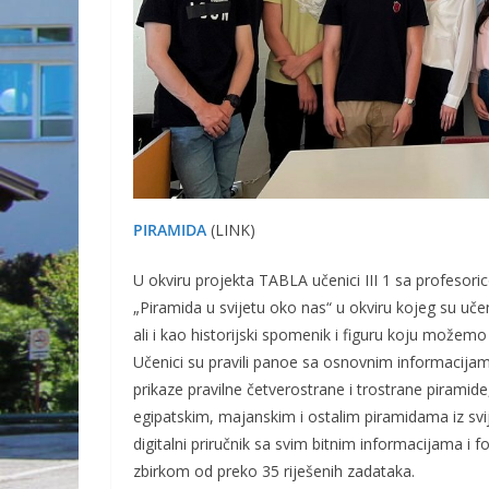
PIRAMIDA
(LINK)
U okviru projekta TABLA učenici III 1 sa profeso
„Piramida u svijetu oko nas“ u okviru kojeg su učen
ali i kao historijski spomenik i figuru koju možem
Učenici su pravili panoe sa osnovnim informacijama
prikaze pravilne četverostrane i trostrane piramide
egipatskim, majanskim i ostalim piramidama iz svi
digitalni priručnik sa svim bitnim informacijama 
zbirkom od preko 35 riješenih zadataka.