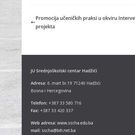
Promocija učeničkih praksi u okviru Inter
projekta
JU Srednjoškolski centar Hadžići
Adresa:
6. mart br.19 71240 Hadžići
Bosna i Hercegovina
Telefon:
+387 33 580 716
Fax:
+387 33 420 337
Web adresa:
www.sscha.edu.ba
mail:
sscha@bih.net.ba