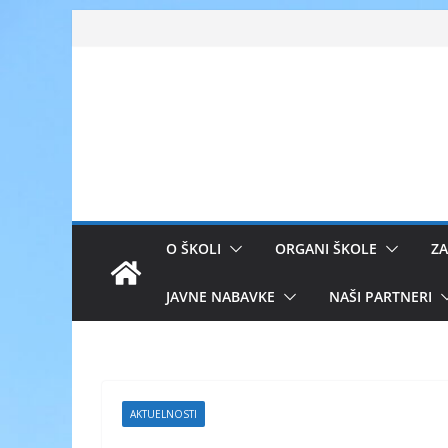
Skip
to
content
O ŠKOLI
ORGANI ŠKOLE
ZA
JAVNE NABAVKE
NAŠI PARTNERI
AKTUELNOSTI