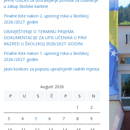
JAVNI OGLAS za dostavljanje ponuda za izdavanje
u zakup školske kantine
Finalne liste nakon 2. upisnog roka u školskoj
2026./2027. godini
OBAVJEŠTENJE O TERMINU PRIJEMA
DOKUMENTACIJE ZA UPIS UČENIKA U PRVI
RAZRED U ŠKOLSKOJ 2026/2027. GODINI
Finalne liste nakon 1. upisnog roka u školskoj
2026./2027. godini
Javni konkurs za popunu upražnjenih radnih mjesta
August 2026
P
U
S
Č
P
S
N
1
2
3
4
5
6
7
8
9
10
11
12
13
14
15
16