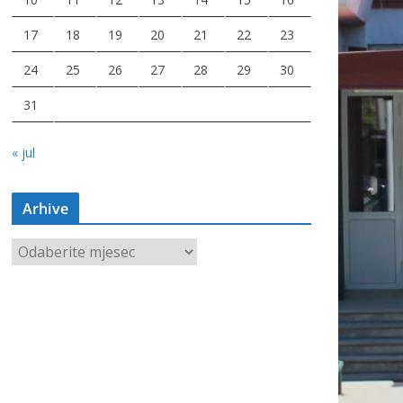
17
18
19
20
21
22
23
24
25
26
27
28
29
30
31
« jul
Arhive
A
r
h
i
v
e