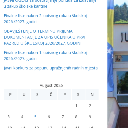
JAVNI OGLAS za dostavljanje ponuda za izdavanje
u zakup školske kantine
Finalne liste nakon 2. upisnog roka u školskoj
2026./2027. godini
OBAVJEŠTENJE O TERMINU PRIJEMA
DOKUMENTACIJE ZA UPIS UČENIKA U PRVI
RAZRED U ŠKOLSKOJ 2026/2027. GODINI
Finalne liste nakon 1. upisnog roka u školskoj
2026./2027. godini
Javni konkurs za popunu upražnjenih radnih mjesta
August 2026
P
U
S
Č
P
S
N
1
2
3
4
5
6
7
8
9
10
11
12
13
14
15
16