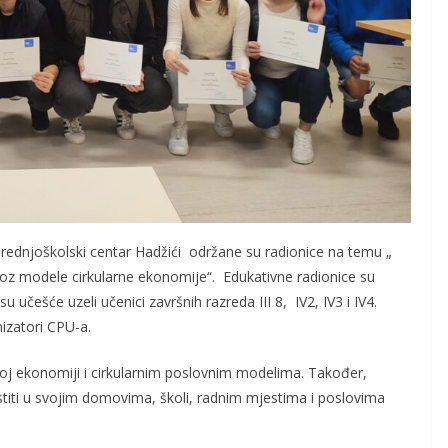
U Srednjoškolski centar Hadžići održane su radionice na temu „
kroz modele cirkularne ekonomije“. Edukativne radionice su
su učešće uzeli učenici završnih razreda III 8, IV2, IV3 i IV4.
izatori CPU-a.
rnoj ekonomiji i cirkularnim poslovnim modelima. Također,
istiti u svojim domovima, školi, radnim mjestima i poslovima