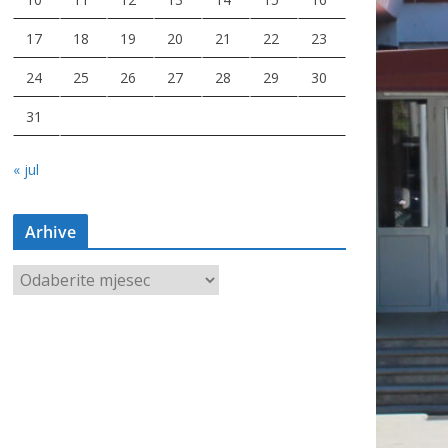
17
18
19
20
21
22
23
24
25
26
27
28
29
30
31
« jul
Arhive
A
r
h
i
v
e