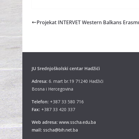
Projekat INTERVET Western Balkans Erasm
JU Srednjoškolski centar Hadžići
Adresa:
6. mart br.19 71240 Hadžići
Bosna i Hercegovina
Telefon:
+387 33 580 716
Fax:
+387 33 420 337
Web adresa:
www.sscha.edu.ba
mail:
sscha@bih.net.ba