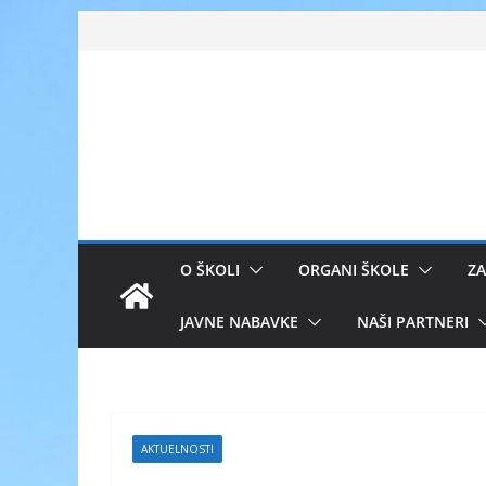
Skip
to
content
O ŠKOLI
ORGANI ŠKOLE
ZA
JAVNE NABAVKE
NAŠI PARTNERI
AKTUELNOSTI