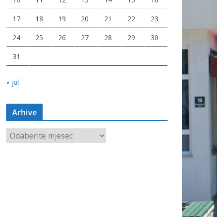
17
18
19
20
21
22
23
24
25
26
27
28
29
30
31
« jul
Arhive
A
r
h
i
v
e