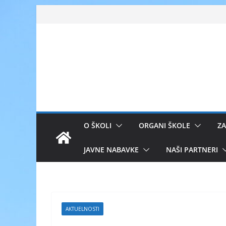
Skip
to
content
O ŠKOLI
ORGANI ŠKOLE
ZA
JAVNE NABAVKE
NAŠI PARTNERI
AKTUELNOSTI