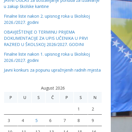
JAVNI OGLAS za dostavljanje ponuda za izdavanje
u zakup školske kantine
Finalne liste nakon 2. upisnog roka u školskoj
2026./2027. godini
OBAVJEŠTENJE O TERMINU PRIJEMA
DOKUMENTACIJE ZA UPIS UČENIKA U PRVI
RAZRED U ŠKOLSKOJ 2026/2027. GODINI
Finalne liste nakon 1. upisnog roka u školskoj
2026./2027. godini
Javni konkurs za popunu upražnjenih radnih mjesta
August 2026
P
U
S
Č
P
S
N
1
2
3
4
5
6
7
8
9
10
11
12
13
14
15
16