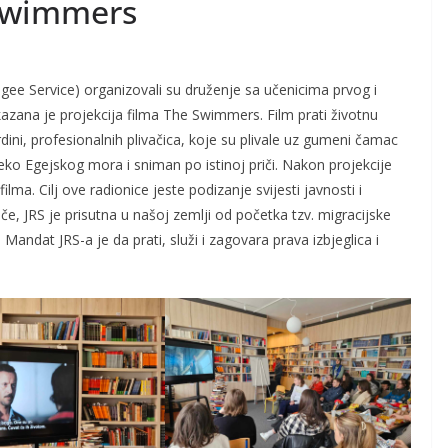
 Swimmers
ugee Service) organizovali su druženje sa učenicima prvog i
ikazana je projekcija filma The Swimmers. Film prati životnu
Mardini, profesionalnih plivačica, koje su plivale uz gumeni čamac
eko Egejskog mora i sniman po istinoj priči. Nakon projekcije
ilma. Cilj ove radionice jeste podizanje svijesti javnosti i
če, JRS je prisutna u našoj zemlji od početka tzv. migracijske
 Mandat JRS-a je da prati, služi i zagovara prava izbjeglica i