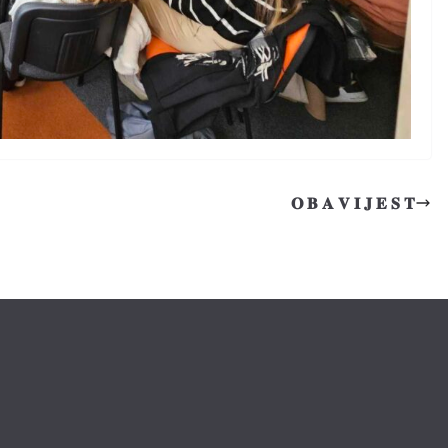
𝐎 𝐁 𝐀 𝐕 𝐈 𝐉 𝐄 𝐒 𝐓