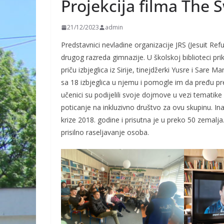
Projekcija filma The
21/12/2023
admin
Predstavnici nevladine organizacije JRS (Jesuit Ref
drugog razreda gimnazije. U školskoj biblioteci pr
priču izbjeglica iz Sirije, tinejdžerki Yusre i Sare 
sa 18 izbjeglica u njemu i pomogle im da pređu pr
učenici su podijelili svoje dojmove u vezi tematike f
poticanje na inkluzivno društvo za ovu skupinu. Ina
krize 2018. godine i prisutna je u preko 50 zemalja.
prisilno raseljavanje osoba.