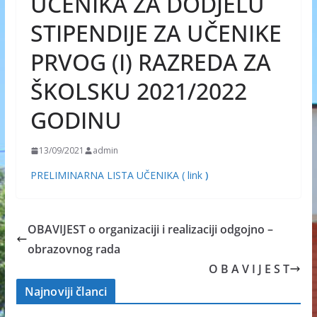
UČENIKA ZA DODJELU
STIPENDIJE ZA UČENIKE
PRVOG (I) RAZREDA ZA
ŠKOLSKU 2021/2022
GODINU
13/09/2021
admin
PRELIMINARNA LISTA UČENIKA ( link
)
OBAVIJEST o organizaciji i realizaciji odgojno –
obrazovnog rada
O B A V I J E S T
Najnoviji članci