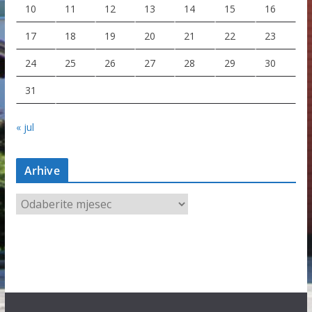
10
11
12
13
14
15
16
17
18
19
20
21
22
23
24
25
26
27
28
29
30
31
« jul
Arhive
A
r
h
i
v
e