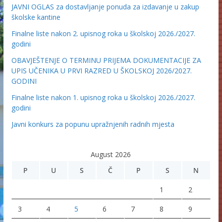
JAVNI OGLAS za dostavljanje ponuda za izdavanje u zakup
školske kantine
Finalne liste nakon 2. upisnog roka u školskoj 2026./2027.
godini
OBAVJEŠTENJE O TERMINU PRIJEMA DOKUMENTACIJE ZA
UPIS UČENIKA U PRVI RAZRED U ŠKOLSKOJ 2026/2027.
GODINI
Finalne liste nakon 1. upisnog roka u školskoj 2026./2027.
godini
Javni konkurs za popunu upražnjenih radnih mjesta
August 2026
P
U
S
Č
P
S
N
1
2
3
4
5
6
7
8
9