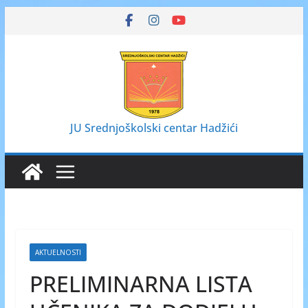
Skip
to
content
JU Srednjoškolski centar Hadžići
AKTUELNOSTI
PRELIMINARNA LISTA