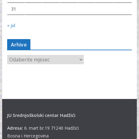
31
« jul
Arhive
A
r
h
i
v
e
JU Srednjoškolski centar Hadžići
Adresa:
6. mart br.19 71240 Hadžići
Bosna i Hercegovina