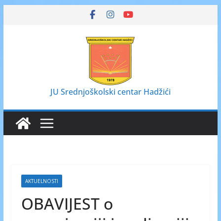
Skip
to
content
JU Srednjoškolski centar Hadžići
AKTUELNOSTI
OBAVIJEST o