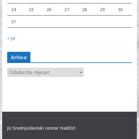
24
25
26
27
28
29
30
31
« jul
Arhive
A
r
h
i
v
e
JU Srednjoškolski centar Hadžići