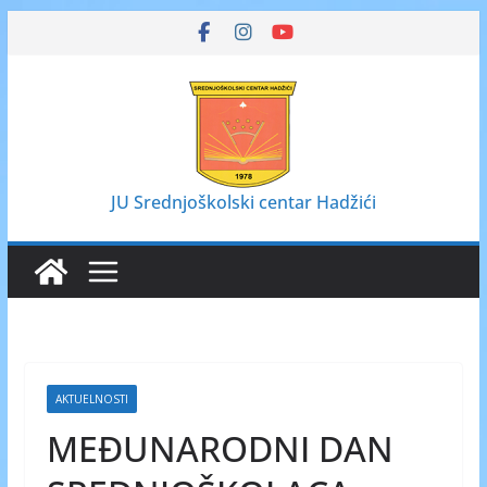
Skip
to
content
JU Srednjoškolski centar Hadžići
AKTUELNOSTI
MEĐUNARODNI DAN