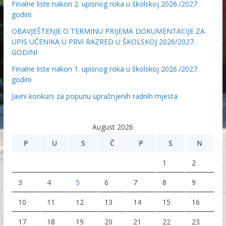
Finalne liste nakon 2. upisnog roka u školskoj 2026./2027.
godini
OBAVJEŠTENJE O TERMINU PRIJEMA DOKUMENTACIJE ZA
UPIS UČENIKA U PRVI RAZRED U ŠKOLSKOJ 2026/2027.
GODINI
Finalne liste nakon 1. upisnog roka u školskoj 2026./2027.
godini
Javni konkurs za popunu upražnjenih radnih mjesta
August 2026
P
U
S
Č
P
S
N
1
2
3
4
5
6
7
8
9
10
11
12
13
14
15
16
17
18
19
20
21
22
23