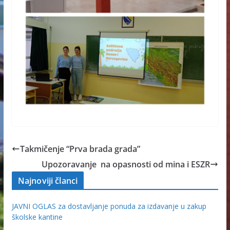
Takmičenje “Prva brada grada”
Upozoravanje na opasnosti od mina i ESZR
Najnoviji članci
JAVNI OGLAS za dostavljanje ponuda za izdavanje u zakup
školske kantine