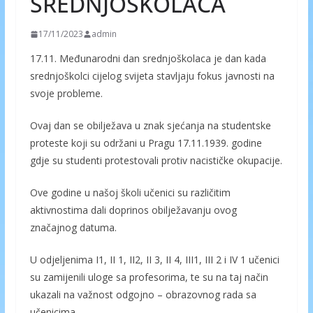
SREDNJOŠKOLACA
17/11/2023
admin
17.11. Međunarodni dan srednjoškolaca je dan kada
srednjoškolci cijelog svijeta stavljaju fokus javnosti na
svoje probleme.
Ovaj dan se obilježava u znak sjećanja na studentske
proteste koji su održani u Pragu 17.11.1939. godine
gdje su studenti protestovali protiv nacističke okupacije.
Ove godine u našoj školi učenici su različitim
aktivnostima dali doprinos obilježavanju ovog
značajnog datuma.
U odjeljenima I1, II 1, II2, II 3, II 4, III1, III 2 i IV 1 učenici
su zamijenili uloge sa profesorima, te su na taj način
ukazali na važnost odgojno – obrazovnog rada sa
učenicima.