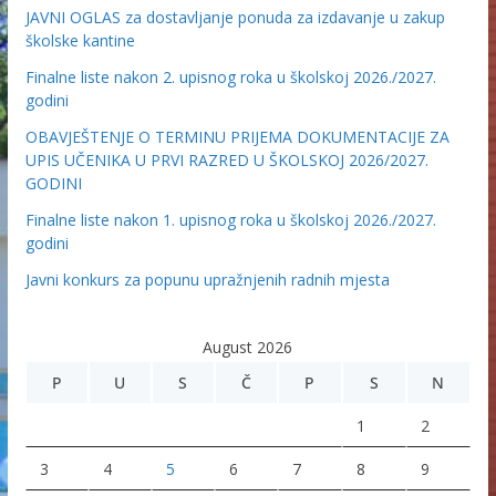
JAVNI OGLAS za dostavljanje ponuda za izdavanje u zakup
školske kantine
Finalne liste nakon 2. upisnog roka u školskoj 2026./2027.
godini
OBAVJEŠTENJE O TERMINU PRIJEMA DOKUMENTACIJE ZA
UPIS UČENIKA U PRVI RAZRED U ŠKOLSKOJ 2026/2027.
GODINI
Finalne liste nakon 1. upisnog roka u školskoj 2026./2027.
godini
Javni konkurs za popunu upražnjenih radnih mjesta
August 2026
P
U
S
Č
P
S
N
1
2
3
4
5
6
7
8
9