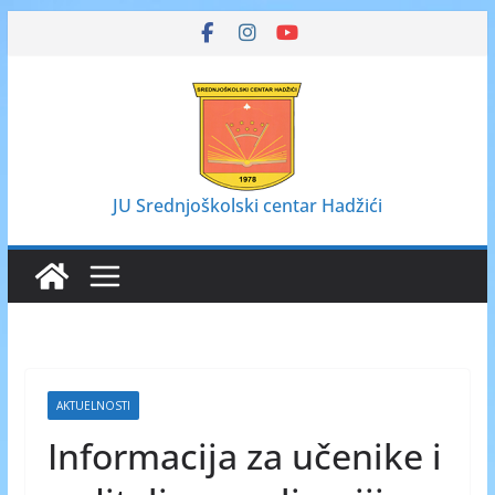
Skip
to
content
JU Srednjoškolski centar Hadžići
AKTUELNOSTI
Informacija za učenike i