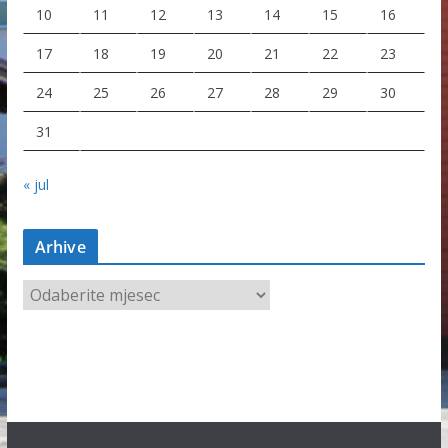
10
11
12
13
14
15
16
17
18
19
20
21
22
23
24
25
26
27
28
29
30
31
« jul
Arhive
A
r
h
i
v
e