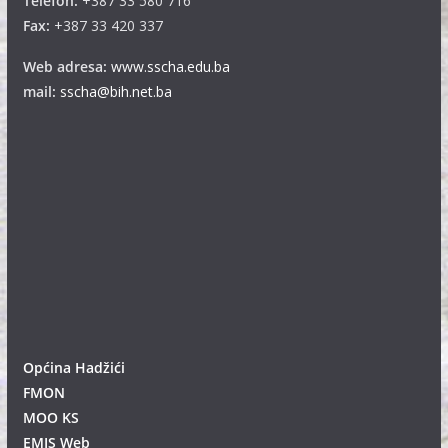
Telefon:
+387 33 580 716
Fax:
+387 33 420 337
Web adresa:
www.sscha.edu.ba
mail:
sscha@bih.net.ba
Općina Hadžići
FMON
MOO KS
EMIS Web