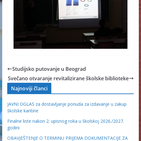
Studijsko putovanje u Beograd
Svečano otvaranje revitalizirane školske biblioteke
Najnoviji članci
JAVNI OGLAS za dostavljanje ponuda za izdavanje u zakup
školske kantine
Finalne liste nakon 2. upisnog roka u školskoj 2026./2027.
godini
OBAVJEŠTENJE O TERMINU PRIJEMA DOKUMENTACIJE ZA