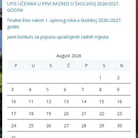
UPIS UČENIKA U PRVI RAZRED U ŠKOLSKOJ 2026/2027.
GODINI
Finalne liste nakon 1. upisnog roka u školskoj 2026./2027.
godini
Javni konkurs za popunu upražnjenih radnih mjesta
August 2026
P
U
S
Č
P
S
N
1
2
3
4
5
6
7
8
9
10
11
12
13
14
15
16
17
18
19
20
21
22
23
24
25
26
27
28
29
30
31