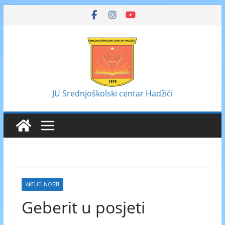
Skip
to
content
JU Srednjoškolski centar Hadžići
AKTUELNOSTI
Geberit u posjeti