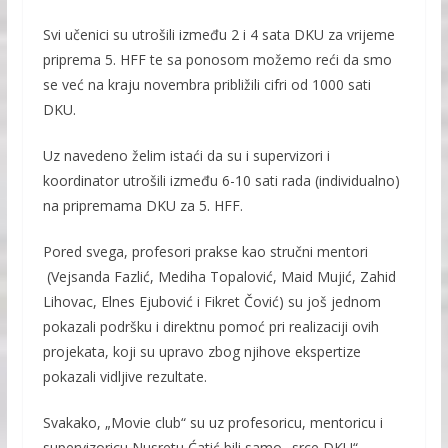
Svi učenici su utrošili između 2 i 4 sata DKU za vrijeme
priprema 5. HFF te sa ponosom možemo reći da smo
se već na kraju novembra približili cifri od 1000 sati
DKU.
Uz navedeno želim istaći da su i supervizori i
koordinator utrošili između 6-10 sati rada (individualno)
na pripremama DKU za 5. HFF.
Pored svega, profesori prakse kao stručni mentori
(Vejsanda Fazlić, Mediha Topalović, Maid Mujić, Zahid
Lihovac, Elnes Ejubović i Fikret Čović) su još jednom
pokazali podršku i direktnu pomoć pri realizaciji ovih
projekata, koji su upravo zbog njihove ekspertize
pokazali vidljive rezultate.
Svakako, „Movie club“ su uz profesoricu, mentoricu i
supervizoricu Nusretu Ćatić bili samo „srce DKU“ .