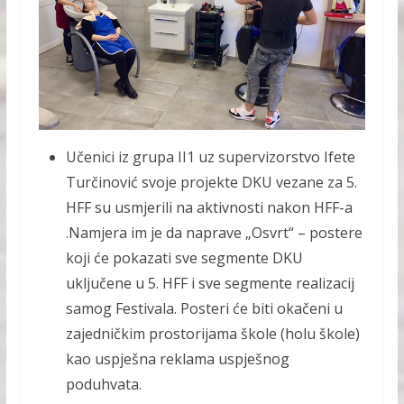
Učenici iz grupa II1 uz supervizorstvo Ifete
Turčinović svoje projekte DKU vezane za 5.
HFF su usmjerili na aktivnosti nakon HFF-a
.Namjera im je da naprave „Osvrt“ – postere
koji će pokazati sve segmente DKU
uključene u 5. HFF i sve segmente realizacij
samog Festivala. Posteri će biti okačeni u
zajedničkim prostorijama škole (holu škole)
kao uspješna reklama uspješnog
poduhvata.