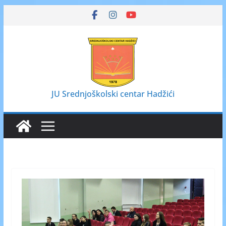
Skip
to
content
JU Srednjoškolski centar Hadžići