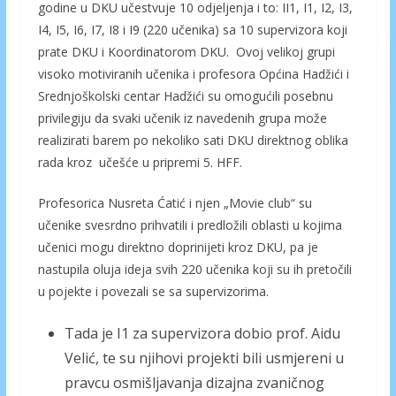
godine u DKU učestvuje 10 odjeljenja i to: II1, I1, I2, I3,
I4, I5, I6, I7, I8 i I9 (220 učenika) sa 10 supervizora koji
prate DKU i Koordinatorom DKU. Ovoj velikoj grupi
visoko motiviranih učenika i profesora Općina Hadžići i
Srednjoškolski centar Hadžići su omogućili posebnu
privilegiju da svaki učenik iz navedenih grupa može
realizirati barem po nekoliko sati DKU direktnog oblika
rada kroz učešće u pripremi 5. HFF.
Profesorica Nusreta Ćatić i njen „Movie club“ su
učenike svesrdno prihvatili i predložili oblasti u kojima
učenici mogu direktno doprinijeti kroz DKU, pa je
nastupila oluja ideja svih 220 učenika koji su ih pretočili
u pojekte i povezali se sa supervizorima.
Tada je I1 za supervizora dobio prof. Aidu
Velić, te su njihovi projekti bili usmjereni u
pravcu osmišljavanja dizajna zvaničnog