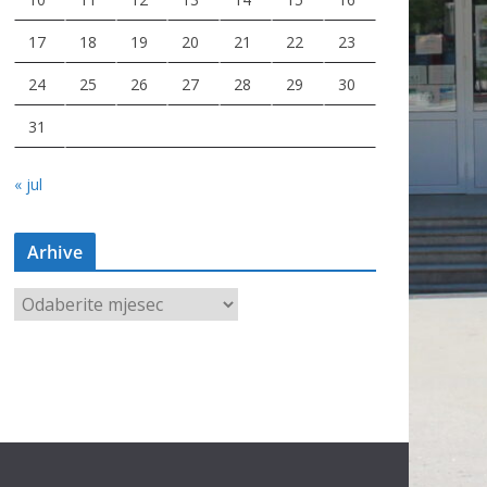
17
18
19
20
21
22
23
24
25
26
27
28
29
30
31
« jul
Arhive
A
r
h
i
v
e