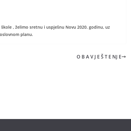
škole ,
želimo sretnu i uspješnu Novu 2020. godinu, uz
 poslovnom planu.
O B A V J E Š T E NJ E