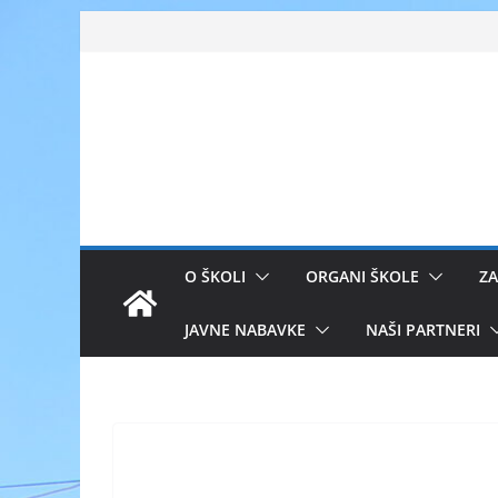
Skip
to
content
O ŠKOLI
ORGANI ŠKOLE
ZA
JAVNE NABAVKE
NAŠI PARTNERI