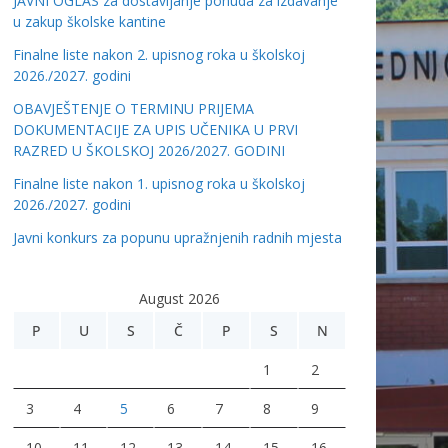
JAVNI OGLAS za dostavljanje ponuda za izdavanje
u zakup školske kantine
Finalne liste nakon 2. upisnog roka u školskoj
2026./2027. godini
OBAVJEŠTENJE O TERMINU PRIJEMA
DOKUMENTACIJE ZA UPIS UČENIKA U PRVI
RAZRED U ŠKOLSKOJ 2026/2027. GODINI
Finalne liste nakon 1. upisnog roka u školskoj
2026./2027. godini
Javni konkurs za popunu upražnjenih radnih mjesta
August 2026
P
U
S
Č
P
S
N
1
2
3
4
5
6
7
8
9
10
11
12
13
14
15
16