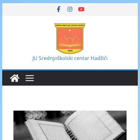
Skip
to
content
JU Srednjoškolski centar Hadžići