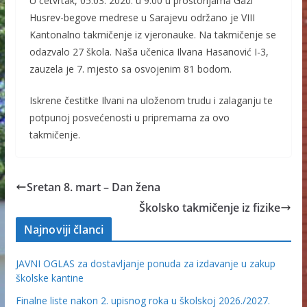
U četvrtak, 05.03. 2020. u 9:00 u prostorijama Gazi
Husrev-begove medrese u Sarajevu održano je VIII
Kantonalno takmičenje iz vjeronauke. Na takmičenje se
odazvalo 27 škola. Naša učenica Ilvana Hasanović I-3,
zauzela je 7. mjesto sa osvojenim 81 bodom.
Iskrene čestitke Ilvani na uloženom trudu i zalaganju te
potpunoj posvećenosti u pripremama za ovo
takmičenje.
Sretan 8. mart – Dan žena
Školsko takmičenje iz fizike
Najnoviji članci
JAVNI OGLAS za dostavljanje ponuda za izdavanje u zakup
školske kantine
Finalne liste nakon 2. upisnog roka u školskoj 2026./2027.