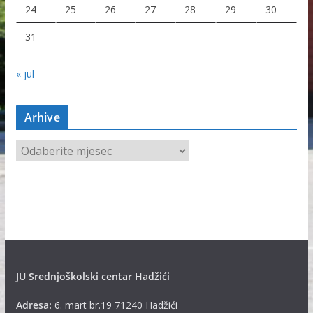
24
25
26
27
28
29
30
31
« jul
Arhive
A
r
h
i
v
e
JU Srednjoškolski centar Hadžići
Adresa:
6. mart br.19 71240 Hadžići