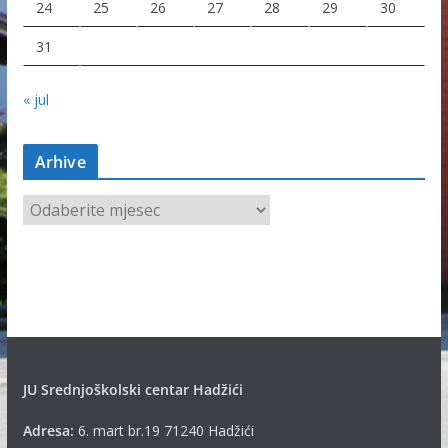
24
25
26
27
28
29
30
31
« jul
Arhive
A
r
h
i
v
e
JU Srednjoškolski centar Hadžići
Adresa:
6. mart br.19 71240 Hadžići