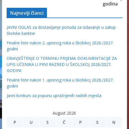
godina
Najnoviji članci
JAVNI OGLAS za dostavljanje ponuda za izdavanje u zakup
školske kantine
Finalne liste nakon 2. upisnog roka u školskoj 2026./2027.
godini
OBAVJEŠTENJE O TERMINU PRIJEMA DOKUMENTACIJE ZA
UPIS UČENIKA U PRVI RAZRED U ŠKOLSKOJ 2026/2027.
GODINI
Finalne liste nakon 1. upisnog roka u školskoj 2026./2027.
godini
Javni konkurs za popunu upražnjenih radnih mjesta
August 2026
P
U
S
Č
P
S
N