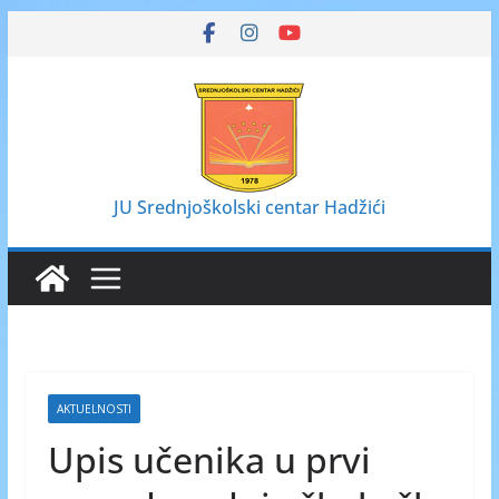
Skip
to
content
JU Srednjoškolski centar Hadžići
AKTUELNOSTI
Upis učenika u prvi