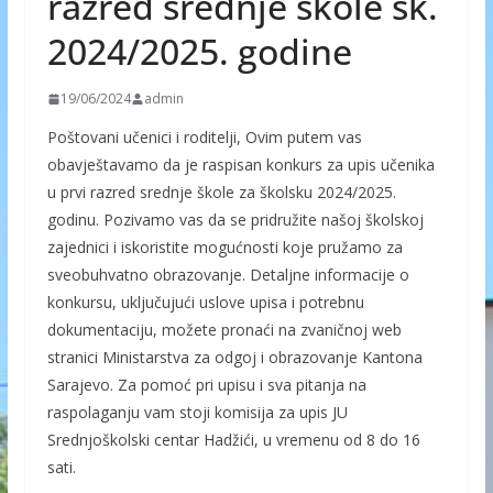
razred srednje škole šk.
2024/2025. godine
19/06/2024
admin
Poštovani učenici i roditelji, Ovim putem vas
obavještavamo da je raspisan konkurs za upis učenika
u prvi razred srednje škole za školsku 2024/2025.
godinu. Pozivamo vas da se pridružite našoj školskoj
zajednici i iskoristite mogućnosti koje pružamo za
sveobuhvatno obrazovanje. Detaljne informacije o
konkursu, uključujući uslove upisa i potrebnu
dokumentaciju, možete pronaći na zvaničnoj web
stranici Ministarstva za odgoj i obrazovanje Kantona
Sarajevo. Za pomoć pri upisu i sva pitanja na
raspolaganju vam stoji komisija za upis JU
Srednjoškolski centar Hadžići, u vremenu od 8 do 16
sati.