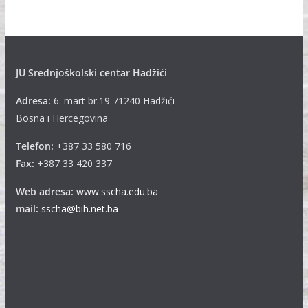
v
e
JU Srednjoškolski centar Hadžići
Adresa:
6. mart br.19 71240 Hadžići
Bosna i Hercegovina
Telefon:
+387 33 580 716
Fax:
+387 33 420 337
Web adresa:
www.sscha.edu.ba
mail:
sscha@bih.net.ba