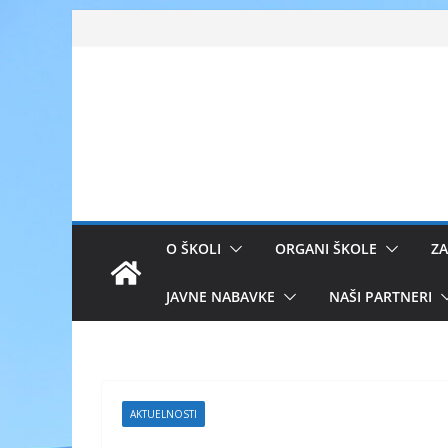
Skip
to
content
O ŠKOLI
ORGANI ŠKOLE
ZA
JAVNE NABAVKE
NAŠI PARTNERI
AKTUELNOSTI