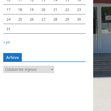
17
18
19
20
21
22
23
24
25
26
27
28
29
30
31
« jul
Arhive
A
r
h
i
v
e