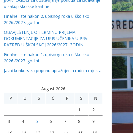
JAVNI OGLAS za dostavljanje ponuda za izdavanje
u zakup školske kantine
Finalne liste nakon 2. upisnog roka u školskoj
2026./2027. godini
OBAVJEŠTENJE O TERMINU PRIJEMA
DOKUMENTACIJE ZA UPIS UČENIKA U PRVI
RAZRED U ŠKOLSKOJ 2026/2027. GODINI
Finalne liste nakon 1. upisnog roka u školskoj
2026./2027. godini
Javni konkurs za popunu upražnjenih radnih mjesta
August 2026
P
U
S
Č
P
S
N
1
2
3
4
5
6
7
8
9
10
11
12
13
14
15
16