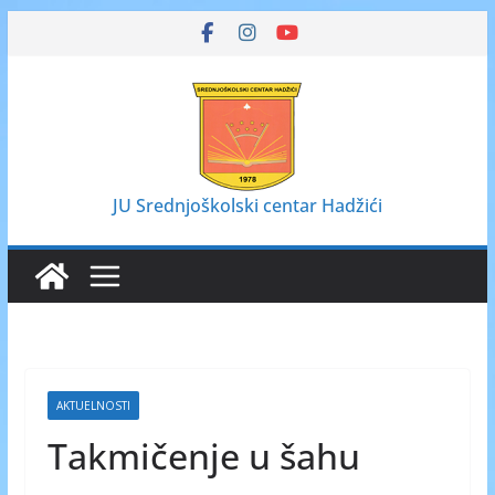
Skip
to
content
JU Srednjoškolski centar Hadžići
AKTUELNOSTI
Takmičenje u šahu