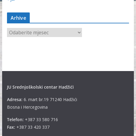
Arhive
A
r
h
i
v
e
JU Srednjoškolski centar Hadžići
Adresa:
6. mart br.19 71240 Hadžići
Bosna i Hercegovina
Telefon:
+387 33 580 716
Fax:
+387 33 420 337