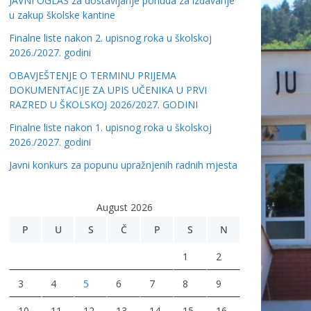
JAVNI OGLAS za dostavljanje ponuda za izdavanje
u zakup školske kantine
Finalne liste nakon 2. upisnog roka u školskoj
2026./2027. godini
OBAVJEŠTENJE O TERMINU PRIJEMA
DOKUMENTACIJE ZA UPIS UČENIKA U PRVI
RAZRED U ŠKOLSKOJ 2026/2027. GODINI
Finalne liste nakon 1. upisnog roka u školskoj
2026./2027. godini
Javni konkurs za popunu upražnjenih radnih mjesta
August 2026
P
U
S
Č
P
S
N
1
2
3
4
5
6
7
8
9
10
11
12
13
14
15
16