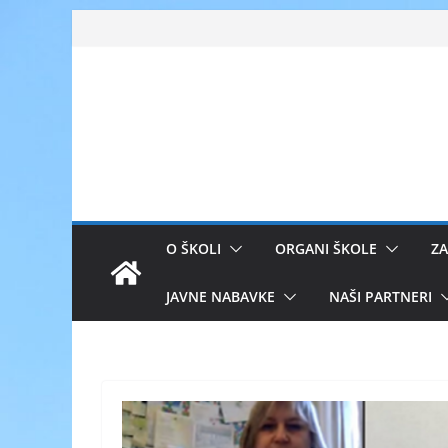
Skip
to
content
O ŠKOLI
ORGANI ŠKOLE
ZA
JAVNE NABAVKE
NAŠI PARTNERI