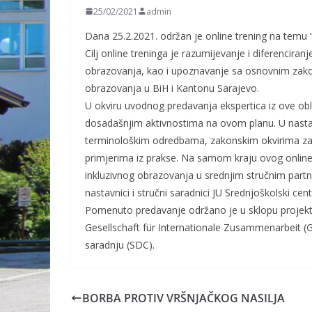
25/02/2021
admin
Dana 25.2.2021. održan je online trening na temu “S
Cilj online treninga je razumijevanje i diferenciranj
obrazovanja, kao i upoznavanje sa osnovnim zako
obrazovanja u BiH i Kantonu Sarajevo.
U okviru uvodnog predavanja ekspertica iz ove obl
dosadašnjim aktivnostima na ovom planu. U nasta
terminološkim odredbama, zakonskim okvirima za 
primjerima iz prakse. Na samom kraju ovog online
inkluzivnog obrazovanja u srednjim stručnim partne
nastavnici i stručni saradnici JU Srednjoškolski cent
Pomenuto predavanje održano je u sklopu projekt
Gesellschaft für Internationale Zusammenarbeit (G
saradnju (SDC).
BORBA PROTIV VRŠNJAČKOG NASILJA