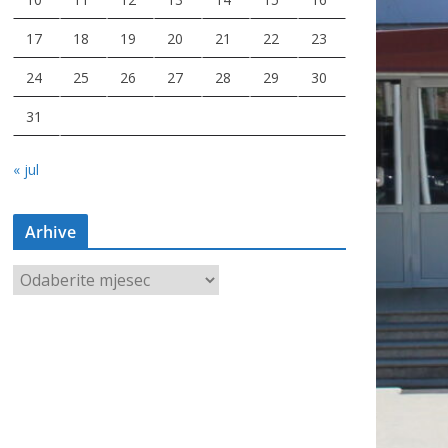
17
18
19
20
21
22
23
24
25
26
27
28
29
30
31
« jul
Arhive
A
r
h
i
v
e