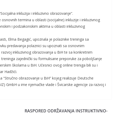
ocijalna inkluzija i inkluzivno obrazovanje”.
e osnovnih termina u oblasti (socijalne) inkluzije i inkluzivnog
nskim i podzakonskim aktima u oblasti inkluzivnog
asti, Elma Begagić, upoznala je polaznike treninga sa
vku predavanja polaznici su upoznati sa osnovnim
razvoj inkluzivnog obrazovanja u BiH te sa konkretnim
 treninga zajednički su formulisane preporuke za poboljšanje
rskim školama u BiH. Učesnici ovog online treniga bili su i
ar Hadžići.
a “Stručno obrazovanje u BiH” kojeg realizuje Deutsche
IZ) GmbH u ime njemačke vlade i Švicarske agencije za razvoj i
RASPORED ODRŽAVANJA INSTRUKTIVNO-