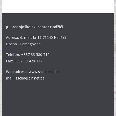
v
e
JU Srednjoškolski centar Hadžići
Adresa:
6. mart br.19 71240 Hadžići
Bosna i Hercegovina
Telefon:
+387 33 580 716
Fax:
+387 33 420 337
Web adresa:
www.sscha.edu.ba
mail:
sscha@bih.net.ba