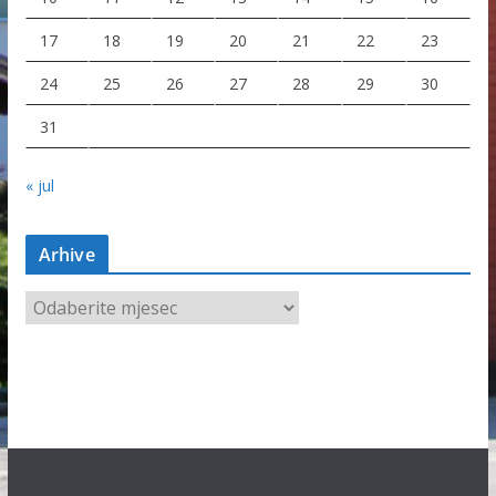
17
18
19
20
21
22
23
24
25
26
27
28
29
30
31
« jul
Arhive
A
r
h
i
v
e