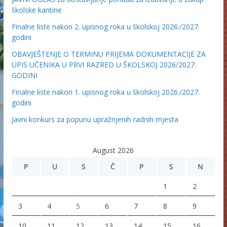
školske kantine
Finalne liste nakon 2. upisnog roka u školskoj 2026./2027.
godini
OBAVJEŠTENJE O TERMINU PRIJEMA DOKUMENTACIJE ZA
UPIS UČENIKA U PRVI RAZRED U ŠKOLSKOJ 2026/2027.
GODINI
Finalne liste nakon 1. upisnog roka u školskoj 2026./2027.
godini
Javni konkurs za popunu upražnjenih radnih mjesta
August 2026
P
U
S
Č
P
S
N
1
2
3
4
5
6
7
8
9
10
11
12
13
14
15
16