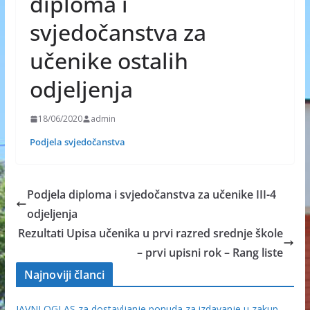
diploma i
svjedočanstva za
učenike ostalih
odjeljenja
18/06/2020
admin
Podjela svjedočanstva
Podjela diploma i svjedočanstva za učenike III-4
odjeljenja
Rezultati Upisa učenika u prvi razred srednje škole
– prvi upisni rok – Rang liste
Najnoviji članci
JAVNI OGLAS za dostavljanje ponuda za izdavanje u zakup