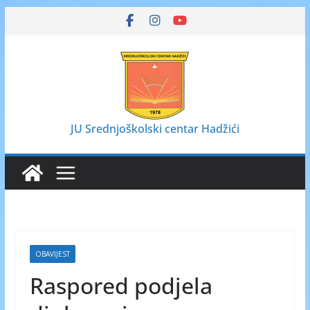
Skip
to
content
JU Srednjoškolski centar Hadžići
OBAVIJEST
Raspored podjela