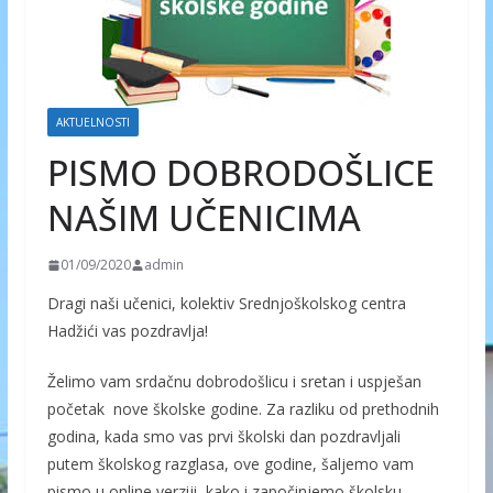
AKTUELNOSTI
PISMO DOBRODOŠLICE
NAŠIM UČENICIMA
01/09/2020
admin
Dragi naši učenici, kolektiv Srednjoškolskog centra
Hadžići vas pozdravlja!
Želimo vam srdačnu dobrodošlicu i sretan i uspješan
početak nove školske godine. Za razliku od prethodnih
godina, kada smo vas prvi školski dan pozdravljali
putem školskog razglasa, ove godine, šaljemo vam
pismo u online verziji, kako i započinjemo školsku