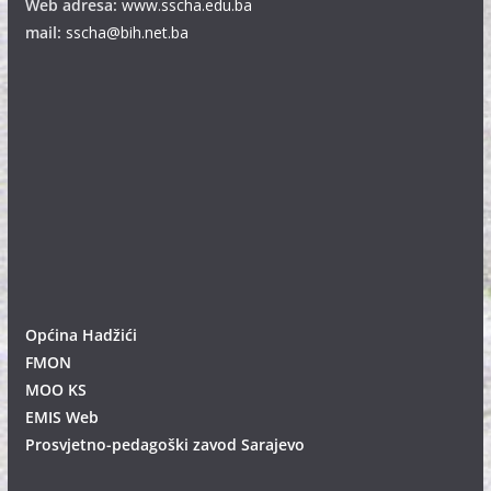
Web adresa:
www.sscha.edu.ba
mail:
sscha@bih.net.ba
Općina Hadžići
FMON
MOO KS
EMIS Web
Prosvjetno-pedagoški zavod Sarajevo