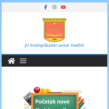
Skip
to
content
JU Srednjoškolski centar Hadžići