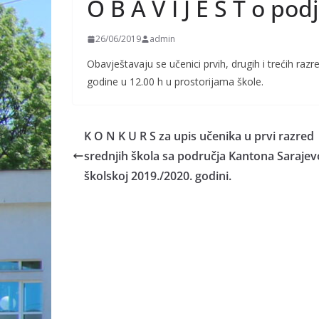
O B A V I J E S T o pod
26/06/2019
admin
Obavještavaju se učenici prvih, drugih i trećih raz
godine u 12.00 h u prostorijama škole.
K O N K U R S za upis učenika u prvi razred
srednjih škola sa područja Kantona Sarajev
školskoj 2019./2020. godini.