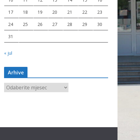
17
18
19
20
21
22
23
24
25
26
27
28
29
30
31
« jul
Arhive
A
r
h
i
v
e