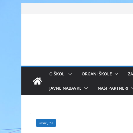
Skip
to
content
O ŠKOLI
ORGANI ŠKOLE
ZA
JAVNE NABAVKE
NAŠI PARTNERI
OBAVIJEST