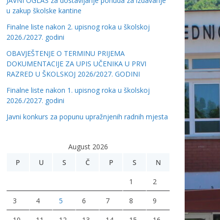
JAVNI OGLAS za dostavljanje ponuda za izdavanje
u zakup školske kantine
Finalne liste nakon 2. upisnog roka u školskoj
2026./2027. godini
OBAVJEŠTENJE O TERMINU PRIJEMA
DOKUMENTACIJE ZA UPIS UČENIKA U PRVI
RAZRED U ŠKOLSKOJ 2026/2027. GODINI
Finalne liste nakon 1. upisnog roka u školskoj
2026./2027. godini
Javni konkurs za popunu upražnjenih radnih mjesta
August 2026
P
U
S
Č
P
S
N
1
2
3
4
5
6
7
8
9
10
11
12
13
14
15
16