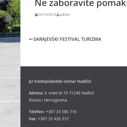
Ne zaboravite pomakn
25/10/2019
admin
SARAJEVSKI FESTIVAL TURIZMA
JU Srednjoškolski centar Hadžići
Adresa:
6. mart br.19 71240 Hadžići
Bosna i Hercegovina
Telefon:
+387 33 580 716
Fax:
+387 33 420 337