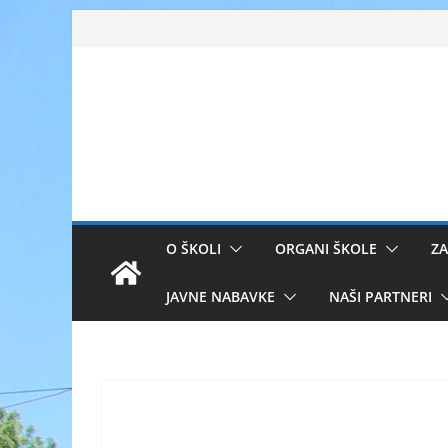
Skip
to
content
O ŠKOLI
ORGANI ŠKOLE
ZA
JAVNE NABAVKE
NAŠI PARTNERI