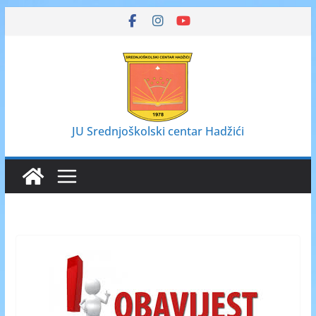
Skip
to
content
JU Srednjoškolski centar Hadžići