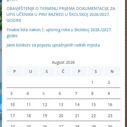
OBAVJEŠTENJE O TERMINU PRIJEMA DOKUMENTACIJE ZA
UPIS UČENIKA U PRVI RAZRED U ŠKOLSKOJ 2026/2027.
GODINI
Finalne liste nakon 1. upisnog roka u školskoj 2026./2027.
godini
Javni konkurs za popunu upražnjenih radnih mjesta
August 2026
P
U
S
Č
P
S
N
1
2
3
4
5
6
7
8
9
10
11
12
13
14
15
16
17
18
19
20
21
22
23
24
25
26
27
28
29
30