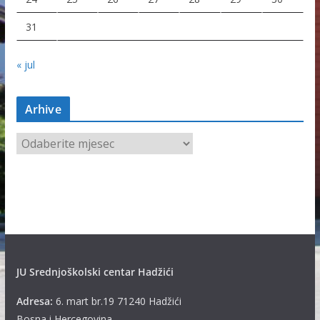
31
« jul
Arhive
A
r
h
i
v
e
JU Srednjoškolski centar Hadžići
Adresa:
6. mart br.19 71240 Hadžići
Bosna i Hercegovina