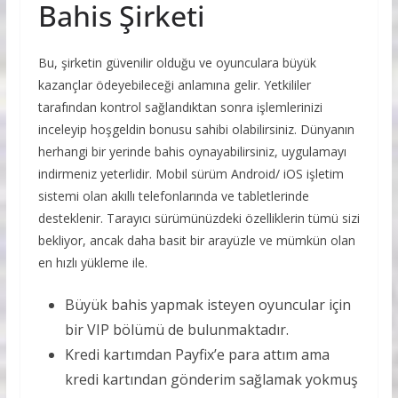
Bahis Şirketi
Bu, şirketin güvenilir olduğu ve oyunculara büyük
kazançlar ödeyebileceği anlamına gelir. Yetkililer
tarafından kontrol sağlandıktan sonra işlemlerinizi
inceleyip hoşgeldin bonusu sahibi olabilirsiniz. Dünyanın
herhangi bir yerinde bahis oynayabilirsiniz, uygulamayı
indirmeniz yeterlidir. Mobil sürüm Android/ iOS işletim
sistemi olan akıllı telefonlarında ve tabletlerinde
desteklenir. Tarayıcı sürümünüzdeki özelliklerin tümü sizi
bekliyor, ancak daha basit bir arayüzle ve mümkün olan
en hızlı yükleme ile.
Büyük bahis yapmak isteyen oyuncular için
bir VIP bölümü de bulunmaktadır.
Kredi kartımdan Payfix’e para attım ama
kredi kartından gönderim sağlamak yokmuş