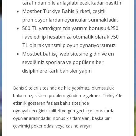
tarafından bile anlaşılabilecek kadar basittir.
Mostbet Türkiye Bahis Şirketi, çeşitli
promosyonlardan oyuncular sunmaktadır.
500 TL yatırdığımızda yatırım bonusu ₺250
ilave edilip hesabınıza otomatik olarak 750
TL olarak yansıtılıp oyun oynatıyorsunuz.
Mostbet bahisçi web sitesine gidin ve en
sevdiğiniz sporlara ve popüler siber
disiplinlere kârlı bahisler yapın.
Bahis Siteleri sitesinde de hile yapılmaz, olumsuzluk
bulunmaz, sistem problem gündeme gelmez. Türkiye’de
etkinlik gösteren fazlası bahis sitesinde
oynayabileceğiniz kaliteli ve gün geçtikçe sonralarda
oyunlar arasındadır. Bonus kısıtlamaları, başka bir
çevrimiçi poker odası veya casino arayın.