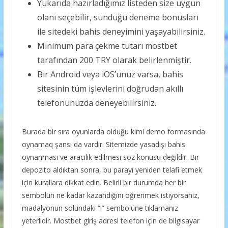
Yukarıda hazırladığımız listeden size uygun
olanı seçebilir, sunduğu deneme bonusları
ile sitedeki bahis deneyimini yaşayabilirsiniz.
Minimum para çekme tutarı mostbet
tarafından 200 TRY olarak belirlenmiştir.
Bir Android veya iOS’unuz varsa, bahis
sitesinin tüm işlevlerini doğrudan akıllı
telefonunuzda deneyebilirsiniz.
Burada bir sıra oyunlarda olduğu kimi demo formasında
oynamaq şansı da vardır. Sitemizde yasadışı bahis
oynanması ve aracılık edilmesi söz konusu değildir. Bir
depozito aldıktan sonra, bu parayı yeniden telafi etmek
için kurallara dikkat edin. Belirli bir durumda her bir
sembolün ne kadar kazandığını öğrenmek istiyorsanız,
madalyonun solundaki “i” sembolüne tıklamanız
yeterlidir. Mostbet giriş adresi telefon için de bilgisayar