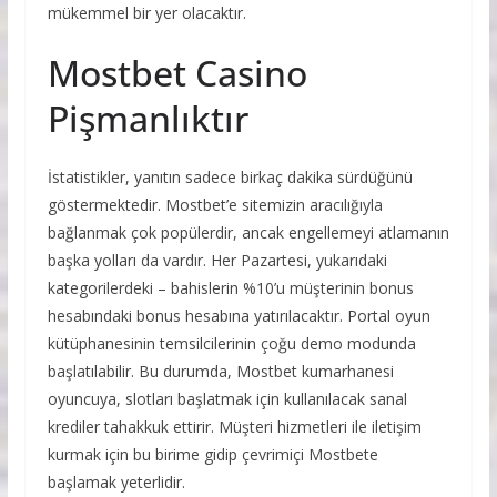
mükemmel bir yer olacaktır.
Mostbet Casino
Pişmanlıktır
İstatistikler, yanıtın sadece birkaç dakika sürdüğünü
göstermektedir. Mostbet’e sitemizin aracılığıyla
bağlanmak çok popülerdir, ancak engellemeyi atlamanın
başka yolları da vardır. Her Pazartesi, yukarıdaki
kategorilerdeki – bahislerin %10’u müşterinin bonus
hesabındaki bonus hesabına yatırılacaktır. Portal oyun
kütüphanesinin temsilcilerinin çoğu demo modunda
başlatılabilir. Bu durumda, Mostbet kumarhanesi
oyuncuya, slotları başlatmak için kullanılacak sanal
krediler tahakkuk ettirir. Müşteri hizmetleri ile iletişim
kurmak için bu birime gidip çevrimiçi Mostbete
başlamak yeterlidir.