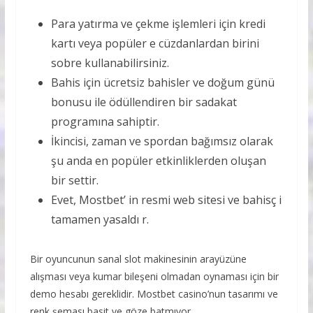
Para yatırma ve çekme işlemleri için kredi
kartı veya popüler e cüzdanlardan birini
sobre kullanabilirsiniz.
Bahis için ücretsiz bahisler ve doğum günü
bonusu ile ödüllendiren bir sadakat
programına sahiptir.
İkincisi, zaman ve spordan bağımsız olarak
şu anda en popüler etkinliklerden oluşan
bir settir.
Evet, Mostbet’ in resmi web sitesi ve bahisç i
tamamen yasaldı r.
Bir oyuncunun sanal slot makinesinin arayüzüne
alışması veya kumar bileşeni olmadan oynaması için bir
demo hesabı gereklidir. Mostbet casino’nun tasarımı ve
renk şeması basit ve göze batmıyor.