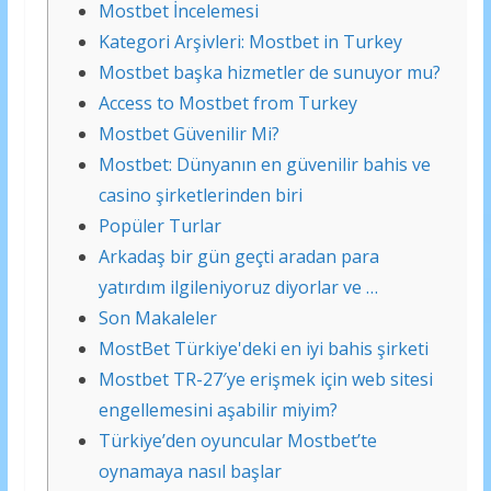
Mostbet İncelemesi
Kategori Arşivleri: Mostbet in Turkey
Mostbet başka hizmetler de sunuyor mu?
Access to Mostbet from Turkey
Mostbet Güvenilir Mi?
Mostbet: Dünyanın en güvenilir bahis ve
casino şirketlerinden biri
Popüler Turlar
Arkadaş bir gün geçti aradan para
yatırdım ilgileniyoruz diyorlar ve …
Son Makaleler
MostBet Türkiye'deki en iyi bahis şirketi
Mostbet TR-27′ye erişmek için web sitesi
engellemesini aşabilir miyim?
Türkiye’den oyuncular Mostbet’te
oynamaya nasıl başlar