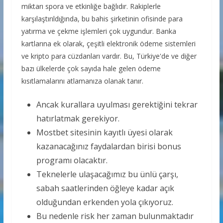
miktarı spora ve etkinliğe bağlıdır. Rakiplerle
karşılaştırıldığında, bu bahis şirketinin ofisinde para
yatırma ve çekme işlemleri çok uygundur. Banka
kartlarına ek olarak, çeşitli elektronik ödeme sistemleri
ve kripto para cüzdanları vardır. Bu, Türkiye'de ve diğer
bazı ülkelerde çok sayıda hale gelen ödeme
kısıtlamalarını atlamanıza olanak tanır.
Ancak kurallara uyulması gerektiğini tekrar
hatırlatmak gerekiyor.
Mostbet sitesinin kayıtlı üyesi olarak
kazanacağınız faydalardan birisi bonus
programı olacaktır.
Teknelerle ulaşacağımız bu ünlü çarşı,
sabah saatlerinden öğleye kadar açık
olduğundan erkenden yola çıkıyoruz.
Bu nedenle risk her zaman bulunmaktadır