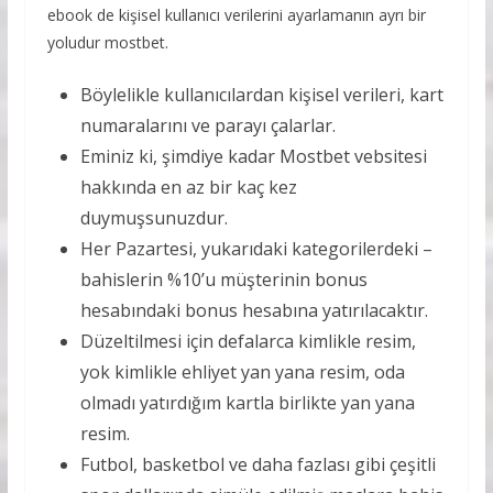
ebook de kişisel kullanıcı verilerini ayarlamanın ayrı bir
yoludur mostbet.
Böylelikle kullanıcılardan kişisel verileri, kart
numaralarını ve parayı çalarlar.
Eminiz ki, şimdiye kadar Mostbet vebsitesi
hakkında en az bir kaç kez
duymuşsunuzdur.
Her Pazartesi, yukarıdaki kategorilerdeki –
bahislerin %10’u müşterinin bonus
hesabındaki bonus hesabına yatırılacaktır.
Düzeltilmesi için defalarca kimlikle resim,
yok kimlikle ehliyet yan yana resim, oda
olmadı yatırdığım kartla birlikte yan yana
resim.
Futbol, basketbol ve daha fazlası gibi çeşitli