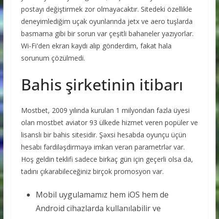
postayı değiştirmek zor olmayacaktır. Sitedeki özellikle
deneyimlediğim uçak oyunlarında jetx ve aero tuşlarda
basmama gibi bir sorun var çeşitli bahaneler yazıyorlar.
Wi-Fi'den ekran kaydı alıp gönderdim, fakat hala
sorunum çözülmedi.
Bahis şirketinin itibarı
Mostbet, 2009 yılında kurulan 1 milyondan fazla üyesi
olan mostbet aviator 93 ülkede hizmet veren popüler ve
lisanslı bir bahis sitesidir. Şəxsi hesabda oyunçu üçün
hesabı fərdiləşdirməyə imkan verən parametrlər var.
Hoş geldin teklifi sadece birkaç gün için geçerli olsa da,
tadını çıkarabileceğiniz birçok promosyon var.
Mobil uygulamamız hem iOS hem de
Android cihazlarda kullanılabilir ve