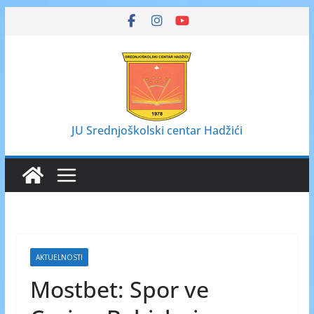
Skip
to
content
JU Srednjoškolski centar Hadžići
AKTUELNOSTI
Mostbet: Spor ve