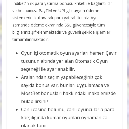
Indibet’in ilk para yatırma bonusu kriket ile bağlantılıdır
ve hesabınıza PayTM ve UPI gibi uygun ödeme
sistemlerini kullanarak para yatırabilirsiniz. Aynı
zamanda ödeme ekranında SSL güvencesiyle tüm
bilgileriniz şifrelenmektedir ve güvenli şekilde işlemler
tamamlanmaktadır.
Oyun içi otomatik oyun ayarları hemen Çevir
tuşunun altında yer alan Otomatik Oyun
seçeneği ile ayarlanabilir.
Aralarından seçim yapabileceğiniz çok
sayıda bonus var, bunları uygulamada ve
MostBet bonusları hakkındaki makalemizde
bulabilirsiniz.
Canlı casino bölümü, canlı oyuncularla para
karşılığında kumar oyunları oynamanıza
olanak tanır.