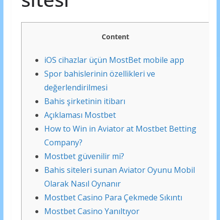
Content
iOS cihazlar üçün MostBet mobile app
Spor bahislerinin özellikleri ve
değerlendirilmesi
Bahis şirketinin itibarı
Açıklaması Mostbet
How to Win in Aviator at Mostbet Betting
Company?
Mostbet güvenilir mi?
Bahis siteleri sunan Aviator Oyunu Mobil
Olarak Nasıl Oynanır
Mostbet Casino Para Çekmede Sıkıntı
Mostbet Casino Yanıltıyor