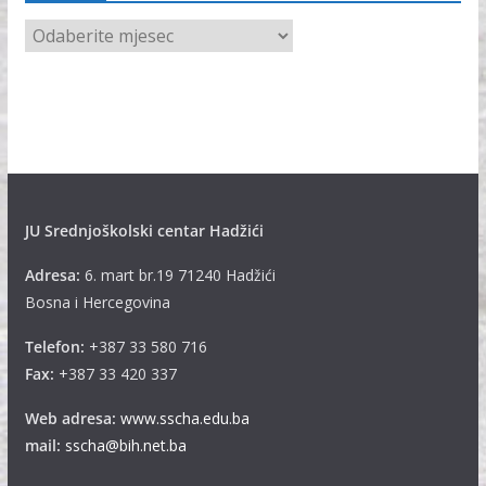
A
r
h
i
v
e
JU Srednjoškolski centar Hadžići
Adresa:
6. mart br.19 71240 Hadžići
Bosna i Hercegovina
Telefon:
+387 33 580 716
Fax:
+387 33 420 337
Web adresa:
www.sscha.edu.ba
mail:
sscha@bih.net.ba