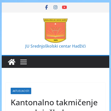
Skip
to
content
JU Srednjoškolski centar Hadžići
AKTUELNOSTI
Kantonalno takmičenje