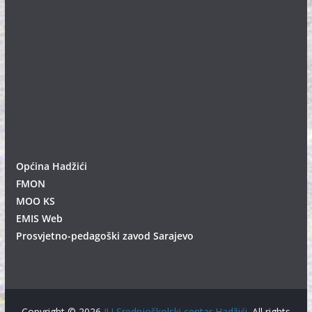
Općina Hadžići
FMON
MOO KS
EMIS Web
Prosvjetno-pedagoški zavod Sarajevo
Copyright © 2026
JU Srednjoškolski centar Hadžići
. All rights