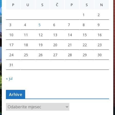
P
U
S
Č
P
S
N
1
2
3
4
5
6
7
8
9
10
11
12
13
14
15
16
17
18
19
20
21
22
23
24
25
26
27
28
29
30
31
« jul
Arhive
A
r