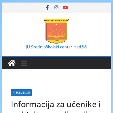
Skip
to
content
JU Srednjoškolski centar Hadžići
AKTUELNOSTI
Informacija za učenike i