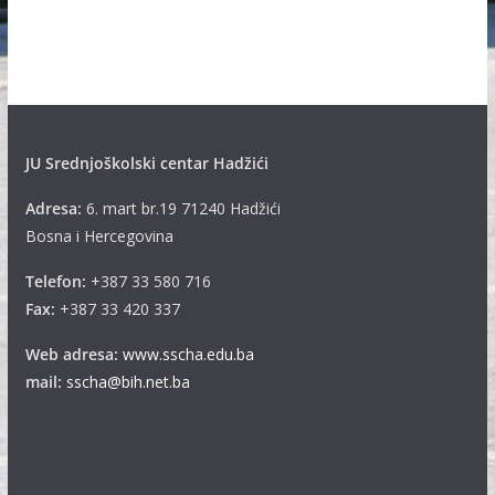
h
i
v
e
JU Srednjoškolski centar Hadžići
Adresa:
6. mart br.19 71240 Hadžići
Bosna i Hercegovina
Telefon:
+387 33 580 716
Fax:
+387 33 420 337
Web adresa:
www.sscha.edu.ba
mail:
sscha@bih.net.ba