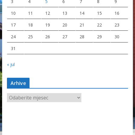
3
4
5
6
7
8
9
10
11
12
13
14
15
16
17
18
19
20
21
22
23
24
25
26
27
28
29
30
31
« jul
Arhive
A
r
h
i
v
e