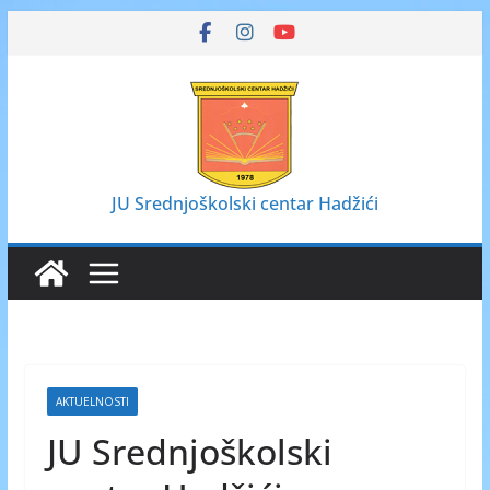
Skip
to
content
JU Srednjoškolski centar Hadžići
AKTUELNOSTI
JU Srednjoškolski