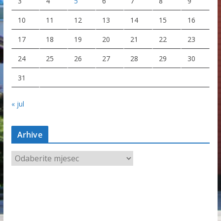
3
4
5
6
7
8
9
10
11
12
13
14
15
16
17
18
19
20
21
22
23
24
25
26
27
28
29
30
31
« jul
Arhive
A
r
h
i
v
e