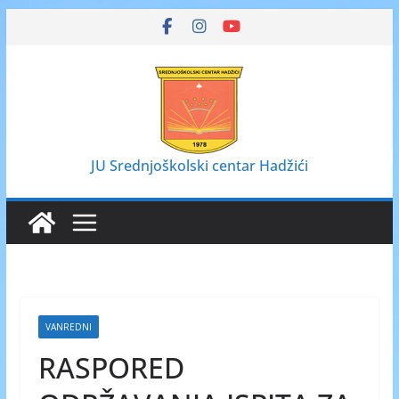
Skip
to
content
JU Srednjoškolski centar Hadžići
VANREDNI
RASPORED