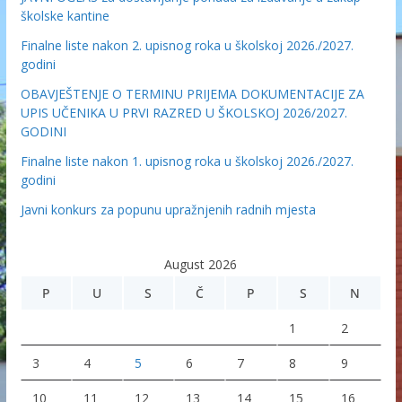
školske kantine
Finalne liste nakon 2. upisnog roka u školskoj 2026./2027.
godini
OBAVJEŠTENJE O TERMINU PRIJEMA DOKUMENTACIJE ZA
UPIS UČENIKA U PRVI RAZRED U ŠKOLSKOJ 2026/2027.
GODINI
Finalne liste nakon 1. upisnog roka u školskoj 2026./2027.
godini
Javni konkurs za popunu upražnjenih radnih mjesta
August 2026
P
U
S
Č
P
S
N
1
2
3
4
5
6
7
8
9
10
11
12
13
14
15
16