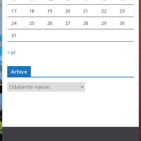
17
18
19
20
21
22
23
24
25
26
27
28
29
30
31
« jul
Arhive
A
r
h
i
v
e