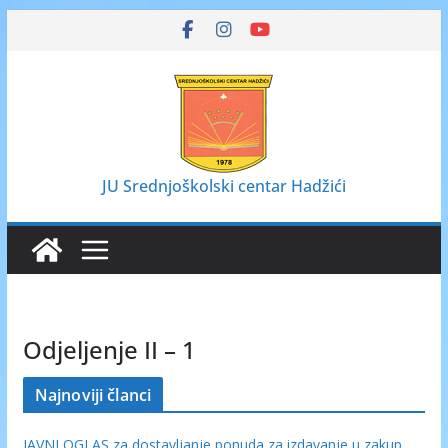
Skip
to
content
JU Srednjoškolski centar Hadžići
Odjeljenje II – 1
Najnoviji članci
JAVNI OGLAS za dostavljanje ponuda za izdavanje u zakup