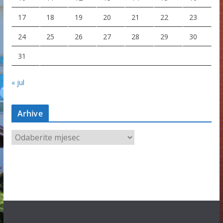
17
18
19
20
21
22
23
24
25
26
27
28
29
30
31
« jul
Arhive
A
r
h
i
v
e