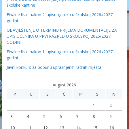
školske kantine
Finalne liste nakon 2. upisnog roka u školskoj 2026./2027.
godini
OBAVJEŠTENJE O TERMINU PRIJEMA DOKUMENTACIJE ZA
UPIS UČENIKA U PRVI RAZRED U ŠKOLSKOJ 2026/2027.
GODINI
Finalne liste nakon 1. upisnog roka u školskoj 2026./2027.
godini
Javni konkurs za popunu upražnjenih radnih mjesta
August 2026
P
U
S
Č
P
S
N
1
2
3
4
5
6
7
8
9
10
11
12
13
14
15
16